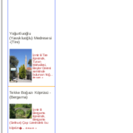
Yoğurtluoğlu
(Yavukluoğlu) Medresesi
-(Tire)
İzmir ili Tire
ilçesinde,
Turan
Mahallesi,
Beyler Deresi
semtinde
bulunan Yoğ...
devam »
Tekke Boğazı Köprüsü -
(Bergama)
İzmir ili
Bergama
ilçesinde,
Bergama
(Selinus) Çayı üzerindeki bu
köprün�...
devam »