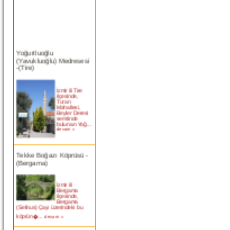
Yoğurtluoğlu
(Yavukluoğlu) Medresesi
-(Tire)
İzmir ili Tire
ilçesinde,
Turan
Mahallesi,
Beyler Deresi
semtinde
bulunan Yoğ...
devam »
Tekke Boğazı Köprüsü -
(Bergama)
İzmir ili
Bergama
ilçesinde,
Bergama
(Selinus) Çayı üzerindeki bu
köprün�...
devam »