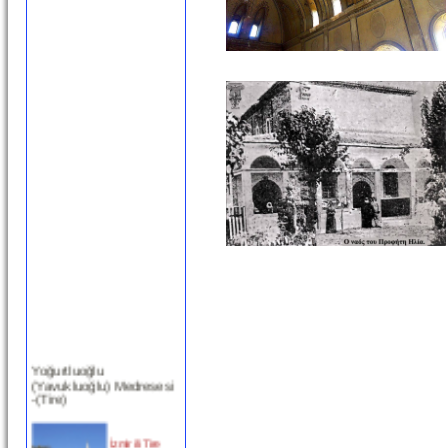
Yoğurtluoğlu
(Yavukluoğlu) Medresesi
-(Tire)
İzmir ili Tire
ilçesinde,