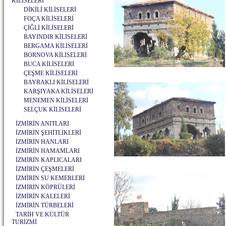
KİLİSELERİ
DİKİLİ KİLİSELERİ
FOÇA KİLİSELERİ
ÇİĞLİ KİLİSELERİ
BAYINDIR KİLİSELERİ
BERGAMA KİLİSELERİ
BORNOVA KİLİSELERİ
BUCA KİLİSELERİ
ÇEŞME KİLİSELERİ
BAYRAKLI KİLİSELERİ
KARŞIYAKA KİLİSELERİ
MENEMEN KİLİSELERİ
SELÇUK KİLİSELERİ
İZMİRİN ANITLARI
İZMİRİN ŞEHİTLİKLERİ
İZMİRİN HANLARI
İZMİRİN HAMAMLARI
İZMİRİN KAPLICALARI
İZMİRİN ÇEŞMELERİ
İZMİRİN SU KEMERLERİ
İZMİRİN KÖPRÜLERİ
İZMİRİN KALELERİ
İZMİRİN TÜRBELERİ
TARİH VE KÜLTÜR
TURİZMİ