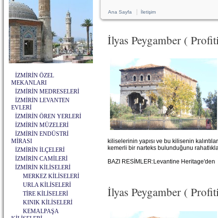
|
Ana Sayfa
İletişim
İlyas Peygamber ( Profiti
İZMİRİN ÖZEL
MEKANLARI
İZMİRİN MEDRESELERİ
İZMİRİN LEVANTEN
EVLERİ
İZMİRİN ÖREN YERLERİ
İZMİRİN MÜZELERİ
İZMİRİN ENDÜSTRİ
MİRASI
kiliselerinin yapısı ve bu kilisenin kalınt
kemerli bir narteks bulunduğunu rahatlıkla 
İZMİRİN İLÇELERİ
İZMİRİN CAMİLERİ
BAZI RESİMLER:Levantine Heritage'den
İZMİRİN KİLİSELERİ
MERKEZ KİLİSELERİ
URLA KİLİSELERİ
İlyas Peygamber ( Profiti
TİRE KİLİSELERİ
KINIK KİLİSELERİ
KEMALPAŞA