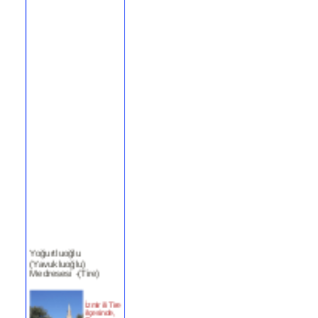
Yoğurtluoğlu
(Yavukluoğlu)
Medresesi -(Tire)
İzmir ili Tire
ilçesinde,
Turan