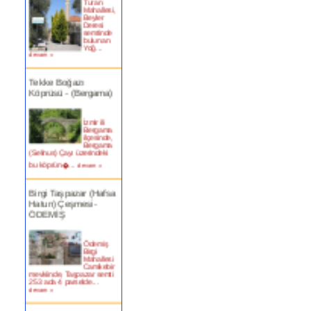
Mahallesi,
Beyler
Deresi
semtinde
bulunan
Yoğ...
devam »
Tekke Boğazı
Köprüsü - (Bergama)
İzmir ili
Bergama
ilçesinde,
Bergama
(Selinus) Çayı üzerindeki
bu köprün�...
devam »
Birgi Taşpazar (Hafsa
Hatun) Çeşmesi-
ÖDEMİŞ
Ödemiş
Birgi
Mahallesi
Camikebir
mevkiinde, Taşpazar semti
253 ada 4 parselde...
devam »
Kitabesiz Çeşmeler 4-