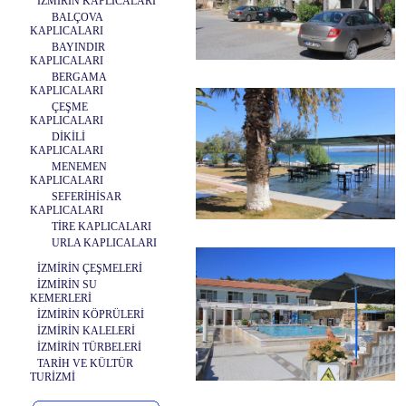
İZMİRİN KAPLICALARI
BALÇOVA
KAPLICALARI
BAYINDIR
KAPLICALARI
BERGAMA
KAPLICALARI
ÇEŞME
KAPLICALARI
DİKİLİ
KAPLICALARI
MENEMEN
KAPLICALARI
SEFERİHİSAR
KAPLICALARI
TİRE KAPLICALARI
URLA KAPLICALARI
İZMİRİN ÇEŞMELERİ
İZMİRİN SU
KEMERLERİ
İZMİRİN KÖPRÜLERİ
İZMİRİN KALELERİ
İZMİRİN TÜRBELERİ
TARİH VE KÜLTÜR
TURİZMİ