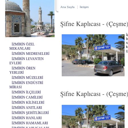
|
Ana Sayfa
İletişim
Şifne Kaplıcası - (Çeşme
İ
b
r
İZMİRİN ÖZEL
k
MEKANLARI
ç
İZMİRİN MEDRESELERİ
İZMİRİN LEVANTEN
EVLERİ
İZMİRİN ÖREN
YERLERİ
İZMİRİN MÜZELERİ
İZMİRİN ENDÜSTRİ
MİRASI
Şifne Kaplıcası - (Çeşme)
İZMİRİN İLÇELERİ
İZMİRİN CAMİLERİ
İZMİRİN KİLİSELERİ
İZMİRİN ANITLARI
İZMİRİN ŞEHİTLİKLERİ
İZMİRİN HANLARI
İZMİRİN HAMAMLARI