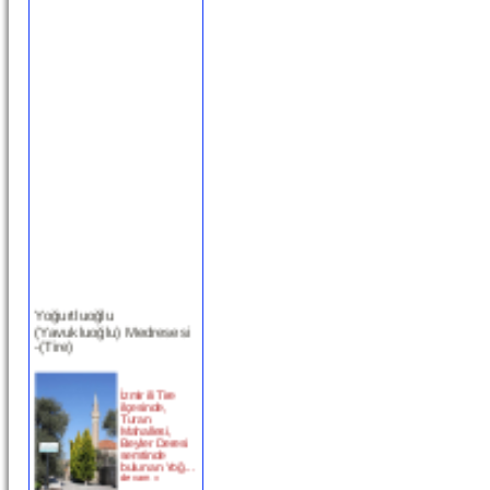
Yoğurtluoğlu
(Yavukluoğlu) Medresesi
-(Tire)
İzmir ili Tire
ilçesinde,
Turan
Mahallesi,
Beyler Deresi
semtinde
bulunan Yoğ...
devam »