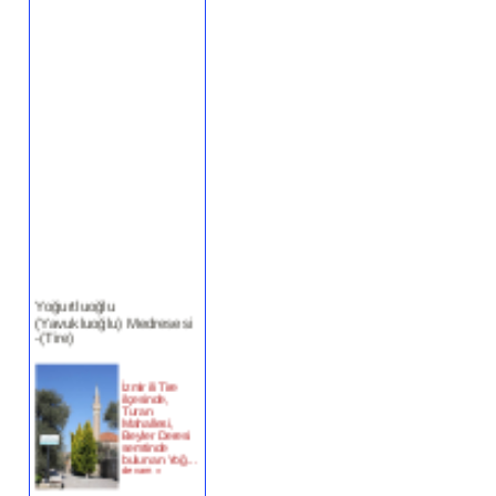
Yoğurtluoğlu
(Yavukluoğlu) Medresesi
-(Tire)
İzmir ili Tire
ilçesinde,
Turan
Mahallesi,
Beyler Deresi
semtinde
bulunan Yoğ...
devam »