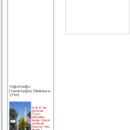
Yoğurtluoğlu
(Yavukluoğlu) Medresesi
-(Tire)
İzmir ili Tire
ilçesinde,
Turan
Mahallesi,
Beyler Deresi
semtinde
bulunan Yoğ...
devam »