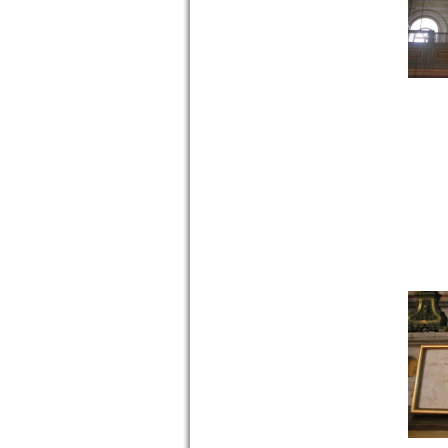
Camiatik
Mahalles...
devam »
ÇORAKKAPI
(TAŞRAKAPI) CAMİ -
MERKEZ
Çorakkapı
Camii,
Basmane
Garı’nın
karşısında,
Gaziler
Caddesi ile
Anafa...
devam »
BAŞDURAK CAMİ -
MERKEZ
Anafartalar
Caddesi ile
Kemeraltı 863
Sokak ın
birleştiği
köşede yer
alan...
devam »