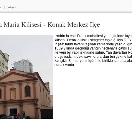
|
a
İletişim
a Maria Kilisesi - Konak Merkez İlçe
İzmirin in eski Frenk mahallesi yerleşiminde kı
kilisesi, Denizle ilişkili simgeler taşıdığı için D
İnşaat tarihi tavanı taşıyan kemerinde yazdığı gi
1889 yılında geçirdiği yangın nedeniyle çatısı 189
ile yeni bir yapı tekniğine sahip. Yan duvarları
oluşuyor.İzmirdeki sayılı orglardan biri çekme k
karışıktır.Bir meryem figürü ile birlikte sade sa
sunak vardır.