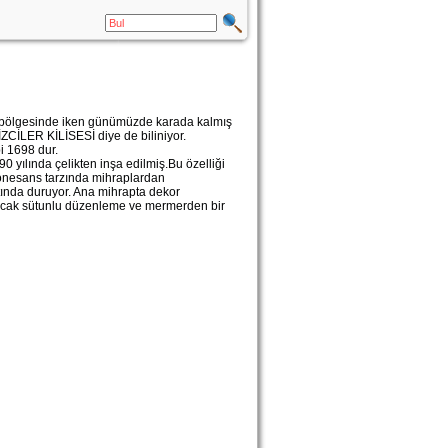
yı bölgesinde iken günümüzde karada kalmış
ENİZCİLER KİLİSESİ diye de biliniyor.
bi 1698 dur.
0 yılında çelikten inşa edilmiş.Bu özelliği
 Rönesans tarzında mihraplardan
atında duruyor. Ana mihrapta dekor
yılacak sütunlu düzenleme ve mermerden bir