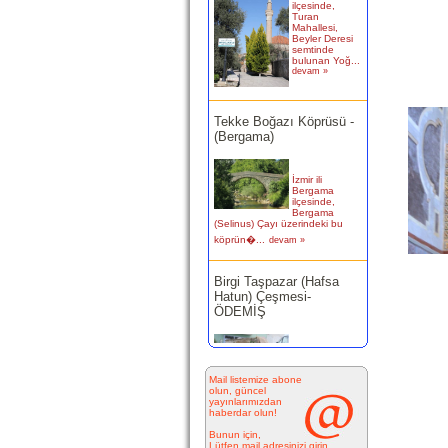
Beyler Deresi
semtinde
bulunan Yoğ...
devam »
Tekke Boğazı Köprüsü -
(Bergama)
İzmir ili
Bergama
ilçesinde,
Bergama
(Selinus) Çayı üzerindeki bu
köprün�...
devam »
Birgi Taşpazar (Hafsa
Hatun) Çeşmesi-
ÖDEMİŞ
Ödemiş Birgi
Mahallesi
Camikebir
mevkiinde,
Taşpazar semti 253 ada 4
Mail listemize abone
parselde...
devam »
olun, güncel
yayınlarımızdan
haberdar olun!
Kitabesiz Çeşmeler 4-
Bunun için,
ÇEŞME
Lütfen mail adresinizi girin.