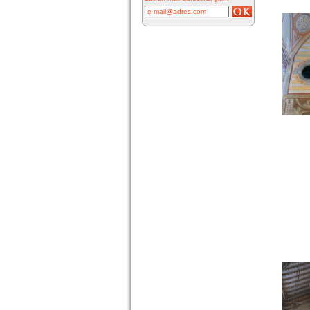
Resimde
görülen çeşme
İnkilap
Caddesi
üzerinde yer
alan çarşı
bitiminde...
devam »
Marifi Dergahı Şeyh
Yusuf Efendi Çeşmesi-
ÇEŞME
MARİFİ
DERGÂHI
ŞEYH YUSUF
EFENDİ
ÇEŞMESİ Yeri: Kale Sokak ile
Hamam S...
devam »
Hacı Ahmet Ağa
Çeşmesi - Mermerli
Çeşme -URLA
Hacı Ahmed
Ağa Çeşmesi -
Mermerli
Çeşme –
1645/1646