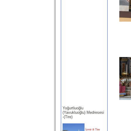
Yoğurtluoğlu
(Yavukluoğlu) Medresesi
-(Tire)
İzmir ili Tire
ilçesinde,
Turan
Mahallesi,