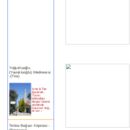
Yoğurtluoğlu
(Yavukluoğlu) Medresesi
-(Tire)
İzmir ili Tire
ilçesinde,
Turan
Mahallesi,
Beyler Deresi
semtinde
bulunan Yoğ...
devam »
Tekke Boğazı Köprüsü -
(Bergama)