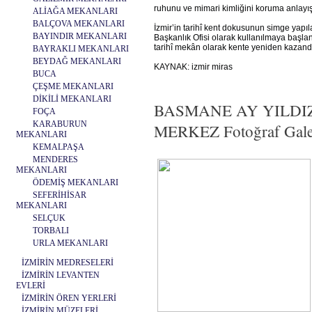
ruhunu ve mimari kimliğini koruma anlayışıy
ALİAĞA MEKANLARI
BALÇOVA MEKANLARI
İzmir’in tarihî kent dokusunun simge yapıl
BAYINDIR MEKANLARI
Başkanlık Ofisi olarak kullanılmaya başlan
tarihî mekân olarak kente yeniden kazandır
BAYRAKLI MEKANLARI
BEYDAĞ MEKANLARI
KAYNAK: izmir miras
BUCA
ÇEŞME MEKANLARI
DİKİLİ MEKANLARI
BASMANE AY YILDI
FOÇA
KARABURUN
MERKEZ Fotoğraf Galer
MEKANLARI
KEMALPAŞA
MENDERES
MEKANLARI
ÖDEMİŞ MEKANLARI
SEFERİHİSAR
MEKANLARI
SELÇUK
TORBALI
URLA MEKANLARI
İZMİRİN MEDRESELERİ
İZMİRİN LEVANTEN
EVLERİ
İZMİRİN ÖREN YERLERİ
İZMİRİN MÜZELERİ