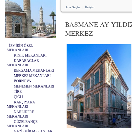
|
Ana Sayfa
İletişim
BASMANE AY YILDI
MERKEZ
İZMİRİN ÖZEL
MEKANLARI
KINIK MEKANLARI
KARABAĞLAR
MEKANLARI
BERGAMA MEKANLARI
MERKEZ MEKANLARI
BORNOVA
MENEMEN MEKANLARI
TİRE
ÇİĞLİ
KARŞIYAKA
MEKANLARI
NARLIDERE
MEKANLARI
GÜZELBAHÇE
MEKANLARI
GAZİEMİR MEKANLARI