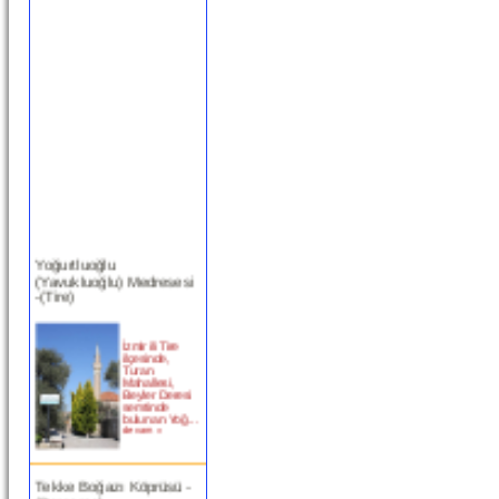
Yoğurtluoğlu
(Yavukluoğlu) Medresesi
-(Tire)
İzmir ili Tire
ilçesinde,
Turan
Mahallesi,
Beyler Deresi
semtinde
bulunan Yoğ...
devam »
Tekke Boğazı Köprüsü -
(Bergama)