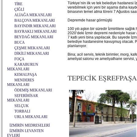
Türkiye’nin ilk ve tek belediye hastanesi
TİRE
verebilmek için yeni bir aşama daha kayde
ÇİĞLİ
binasının temel atma töreni 7 Ağustos saa
ALİAĞA MEKANLARI
Depremde hasar görmüştü
BALÇOVA MEKANLARI
BAYINDIR MEKANLARI
100 yılı aşkın bir süredir İzmirlilere sağl
BAYRAKLI MEKANLARI
2020’deki İzmir depremi nedeniyle hasar a
BEYDAĞ MEKANLARI
7 katlı yeni bina yapılacak. Bu sayede İzmi
belediye hastanesine kavuşmuş olacak. Pr
BUCA
planlanıyor.
ÇEŞME MEKANLARI
DİKİLİ MEKANLARI
Bina; acil servis, teknik birimler, morg, ka
ameliyat salonu ve ameliyathane servisi, 
FOÇA
KARABURUN
MEKANLARI
KEMALPAŞA
TEPECİK EŞREFPAŞA 
MENDERES
MEKANLARI
ÖDEMİŞ MEKANLARI
SEFERİHİSAR
MEKANLARI
SELÇUK
TORBALI
URLA MEKANLARI
İZMİRİN MEDRESELERİ
İZMİRİN LEVANTEN
EVLERİ