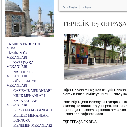
|
Ana Sayfa
İletişim
TEPECİK EŞREFPAŞ
İZMİRİN ENDÜSTRİ
MİRASI
İZMİRİN ÖZEL
MEKANLARI
KARŞIYAKA
MEKANLARI
NARLIDERE
MEKANLARI
GÜZELBAHÇE
MEKANLARI
Diğer Üniversite ise; Dokuz Eylül Üniversi
GAZİEMİR MEKANLARI
olarak kurulan fakülteye 1979 – 1982 yılları
KINIK MEKANLARI
KARABAĞLAR
İzmir Büyükşehir Belediyesi Eşrefpaşa Hast
MEKANLARI
teknoloji ile donatılmış yeni poliklinik bi
Eşrefpaşa Hastanesi toplumun her kesimin
BERGAMA MEKANLARI
hizmetlerini sağlamaktadır.
MERKEZ MEKANLARI
BORNOVA
EŞREFPAŞA EK BİNA
MENEMEN MEKANLARI