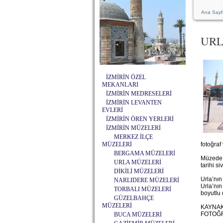
Ana Sayf
URL
İZMİRİN ÖZEL
MEKANLARI
İZMİRİN MEDRESELERİ
İZMİRİN LEVANTEN
EVLERİ
İZMİRİN ÖREN YERLERİ
İZMİRİN MÜZELERİ
MERKEZ İLÇE
MÜZELERİ
fotoğraf
BERGAMA MÜZELERİ
Müzede ay
URLA MÜZELERİ
tarihi s
DİKİLİ MÜZELERİ
Urla’nın
NARLIDERE MÜZELERİ
Urla’nın
TORBALI MÜZELERİ
boyutlu 
GÜZELBAHÇE
MÜZELERİ
KAYNAK
FOTOĞR
BUCA MÜZELERİ