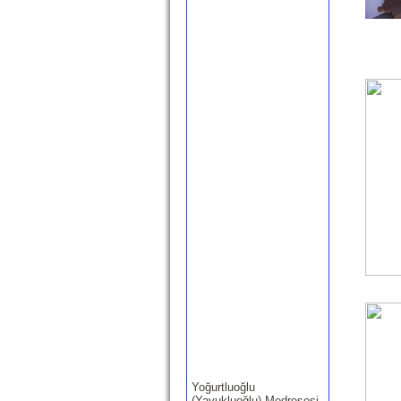
Yoğurtluoğlu
(Yavukluoğlu) Medresesi
-(Tire)