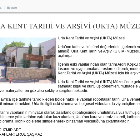
|
a
İletişim
A KENT TARİHİ VE ARŞİVİ (UKTA) MÜZE
Urla Kent Tarihi ve Arşivi (UKTA) Müzesi
Urla’nın tarihi ve kültürel değerlerinin, gelenek v
alındığı Urla Kent Tarihi ve Arşivi (UKTA) Müzesi
açılmıştır.
İlçenin eski yapılarından olan tarihi Arditi Köşkü
tasarım ve uygulamalarla restore edilerek, mode
Kent Tarihi ve Arşivi (UKTA) Müzesi için bir arşiv
Urla Kent Tarihi ve Arşivi (UKTA) Müzesi’nde gele
safhalar, işgal ve kurtuluş dönemleri, mübadele 
 ve materyaller en göz alıcı şekliyle sergilenmektedir.
rıca ilçe tarihine tanıklık eden bölge haklı ile yapılan röportajlar, tarihi Urla yemekler
ivil mimari örnekleri, Urla ile ilgili eski sinema ve belgesel videoları da ziyaretçilere
 tarihi yapılarının minyatür olarak tasarlandığı bahçesinde unutulmaya yüz tutmuş gel
 binlerce yıllık tarihine ışık tutan kazı alanları, Urla’nın kara ve deniz ticareti, tari
diorama, ikonik objelerle simgelenerek bir zaman yolculuğuna çıkarmaktadır.
: İZMİR ART
AFLAR: EROL ŞAŞMAZ