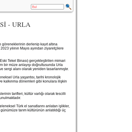
Sİ - URLA
e göreneklerinin derlenip kayıt altına
, 2023 yılının Mayıs ayından ziyaretçilere
 (Eski Tekel Binası) gerçekleştirilen mimari
rn bir müze anlayışı doğrultusunda Urla
 ve sergi alanı olarak yeniden tasarlanmıştır.
neksel Urla yaşantısı, tarihi kronolojik
ve kalkınma dönemleri gibi konulara ilişkin
inin tarifleri, kültür varlığı olarak tescilli
 sunulmaktadır.
eneksel Türk el sanatlarını anlatan işlikler,
hten günümüze tarım kültürünün anlatıldığı üç