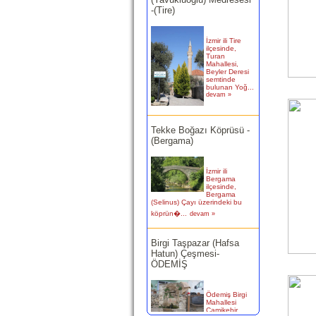
İzmir ili Tire
ilçesinde,
Turan
Mahallesi,
Beyler Deresi
semtinde
bulunan Yoğ...
devam »
Tekke Boğazı Köprüsü -
(Bergama)
İzmir ili
Bergama
ilçesinde,
Bergama
(Selinus) Çayı üzerindeki bu
köprün�...
devam »
Birgi Taşpazar (Hafsa
Hatun) Çeşmesi-
ÖDEMİŞ
Ödemiş Birgi
Mahallesi
Camikebir
mevkiinde,
Taşpazar semti 253 ada 4