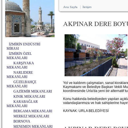
|
Ana Sayfa
İletişim
AKPINAR DERE BOYU
İZMİRİN ENDÜSTRİ
MİRASI
İZMİRİN ÖZEL
MEKANLARI
KARŞIYAKA
MEKANLARI
NARLIDERE
MEKANLARI
GÜZELBAHÇE
Yol ve kaldırım çalışmaları, sanat kioskl
MEKANLARI
Kaymakamı ve Belediye Başkan Vekili Must
koordinesinde Urla'da yeni bir alternatif t
GAZİEMİR MEKANLARI
KINIK MEKANLARI
Konu hakkında belediyeden yapılan açıklam
KARABAĞLAR
vatandaşlarımıza ve hak sahiplerine hayırlı 
MEKANLARI
KAYNAK: URLA BELEDİYESİ
BERGAMA MEKANLARI
MERKEZ MEKANLARI
BORNOVA
MENEMEN MEKANLARI