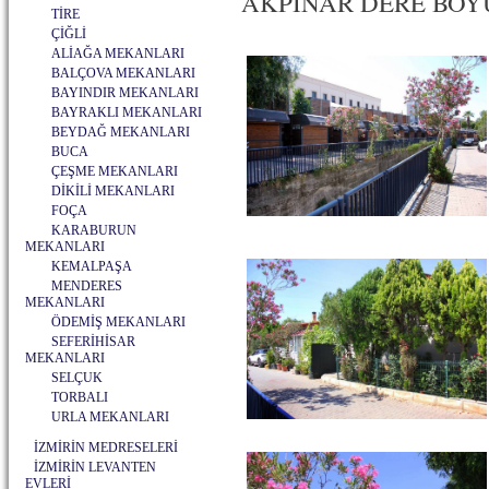
AKPINAR DERE BOYU S
TİRE
ÇİĞLİ
ALİAĞA MEKANLARI
BALÇOVA MEKANLARI
BAYINDIR MEKANLARI
BAYRAKLI MEKANLARI
BEYDAĞ MEKANLARI
BUCA
ÇEŞME MEKANLARI
DİKİLİ MEKANLARI
FOÇA
KARABURUN
MEKANLARI
KEMALPAŞA
MENDERES
MEKANLARI
ÖDEMİŞ MEKANLARI
SEFERİHİSAR
MEKANLARI
SELÇUK
TORBALI
URLA MEKANLARI
İZMİRİN MEDRESELERİ
İZMİRİN LEVANTEN
EVLERİ