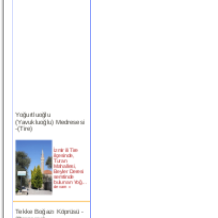
Yoğurtluoğlu
(Yavukluoğlu) Medresesi
-(Tire)
İzmir ili Tire
ilçesinde,
Turan
Mahallesi,
Beyler Deresi
semtinde
bulunan Yoğ...
devam »
Tekke Boğazı Köprüsü -
(Bergama)