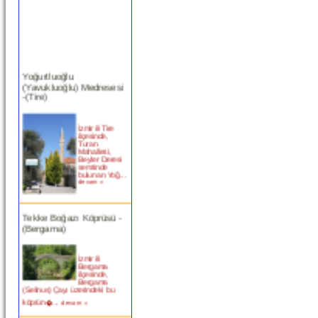
Yoğurtluoğlu
(Yavukluoğlu) Medresesi
-(Tire)
İzmir ili Tire
ilçesinde,
Turan
Mahallesi,
Beyler Deresi
semtinde
bulunan Yoğ...
devam »
Tekke Boğazı Köprüsü -
(Bergama)
İzmir ili
Bergama
ilçesinde,
Bergama
(Selinus) Çayı üzerindeki bu
köprün�...
devam »