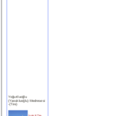
Yoğurtluoğlu
(Yavukluoğlu) Medresesi
-(Tire)
İzmir ili Tire
ilçesinde,