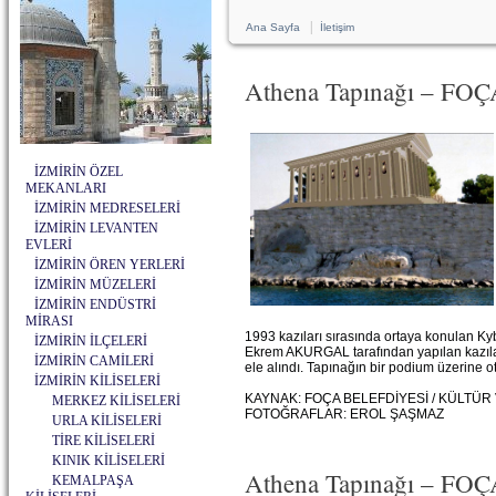
|
Ana Sayfa
İletişim
Athena Tapınağı – FO
İZMİRİN ÖZEL
MEKANLARI
İZMİRİN MEDRESELERİ
İZMİRİN LEVANTEN
EVLERİ
İZMİRİN ÖREN YERLERİ
İZMİRİN MÜZELERİ
İZMİRİN ENDÜSTRİ
MİRASI
1993 kazıları sırasında ortaya konulan Kybe
İZMİRİN İLÇELERİ
Ekrem AKURGAL tarafından yapılan kazılar 
İZMİRİN CAMİLERİ
ele alındı. Tapınağın bir podium üzerine o
İZMİRİN KİLİSELERİ
KAYNAK: FOÇA BELEFDİYESİ / KÜLTÜR
MERKEZ KİLİSELERİ
FOTOĞRAFLAR: EROL ŞAŞMAZ
URLA KİLİSELERİ
TİRE KİLİSELERİ
KINIK KİLİSELERİ
Athena Tapınağı – FOÇA
KEMALPAŞA