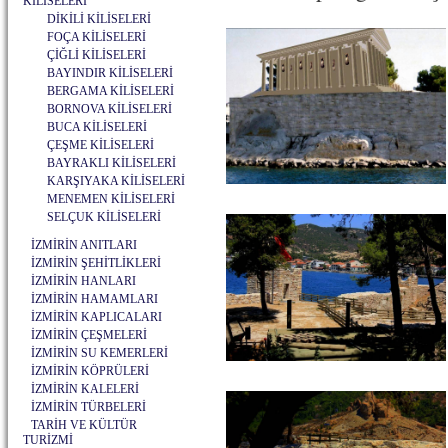
KİLİSELERİ
DİKİLİ KİLİSELERİ
FOÇA KİLİSELERİ
ÇİĞLİ KİLİSELERİ
BAYINDIR KİLİSELERİ
BERGAMA KİLİSELERİ
BORNOVA KİLİSELERİ
BUCA KİLİSELERİ
ÇEŞME KİLİSELERİ
BAYRAKLI KİLİSELERİ
KARŞIYAKA KİLİSELERİ
MENEMEN KİLİSELERİ
SELÇUK KİLİSELERİ
İZMİRİN ANITLARI
İZMİRİN ŞEHİTLİKLERİ
İZMİRİN HANLARI
İZMİRİN HAMAMLARI
İZMİRİN KAPLICALARI
İZMİRİN ÇEŞMELERİ
İZMİRİN SU KEMERLERİ
İZMİRİN KÖPRÜLERİ
İZMİRİN KALELERİ
İZMİRİN TÜRBELERİ
TARİH VE KÜLTÜR
TURİZMİ