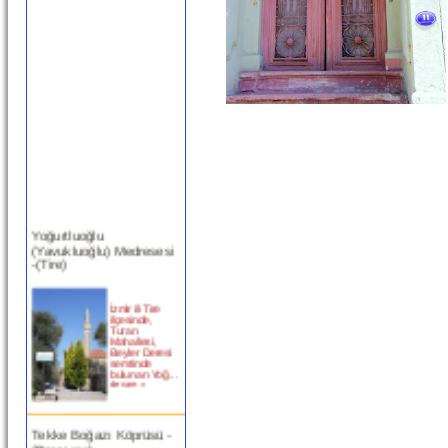
Yoğurtluoğlu
(Yavukluoğlu) Medresesi
-(Tire)
İzmir ili Tire
ilçesinde,
Turan
Mahallesi,
Beyler Deresi
semtinde
bulunan Yoğ...
devam »
Tekke Boğazı Köprüsü -
(Bergama)