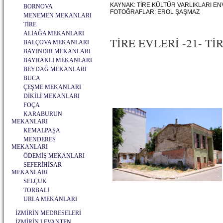
KAYNAK: TİRE KÜLTÜR VARLIKLARI EN
BORNOVA
FOTOĞRAFLAR: EROL ŞAŞMAZ
MENEMEN MEKANLARI
TİRE
ALİAĞA MEKANLARI
TİRE EVLERİ -21- TİRE
BALÇOVA MEKANLARI
BAYINDIR MEKANLARI
BAYRAKLI MEKANLARI
BEYDAĞ MEKANLARI
BUCA
ÇEŞME MEKANLARI
DİKİLİ MEKANLARI
FOÇA
KARABURUN
MEKANLARI
KEMALPAŞA
MENDERES
MEKANLARI
ÖDEMİŞ MEKANLARI
SEFERİHİSAR
MEKANLARI
SELÇUK
TORBALI
URLA MEKANLARI
İZMİRİN MEDRESELERİ
İZMİRİN LEVANTEN