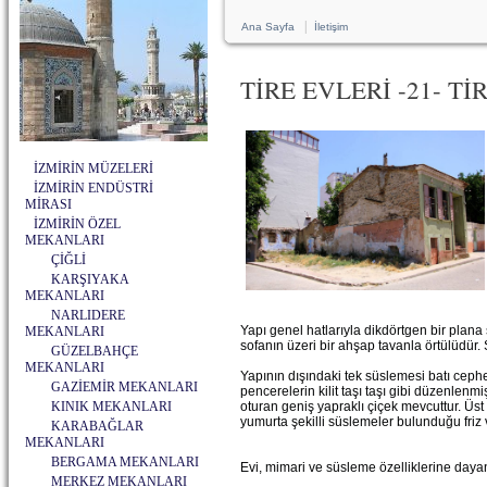
|
Ana Sayfa
İletişim
TİRE EVLERİ -21- Tİ
İZMİRİN MÜZELERİ
İZMİRİN ENDÜSTRİ
MİRASI
İZMİRİN ÖZEL
MEKANLARI
ÇİĞLİ
KARŞIYAKA
MEKANLARI
NARLIDERE
Yapı genel hatlarıyla dikdörtgen bir plana 
MEKANLARI
sofanın üzeri bir ahşap tavanla örtülüdür.
GÜZELBAHÇE
MEKANLARI
Yapının dışındaki tek süslemesi batı ceph
GAZİEMİR MEKANLARI
pencerelerin kilit taşı taşı gibi düzenlen
KINIK MEKANLARI
oturan geniş yapraklı çiçek mevcuttur. Üs
yumurta şekilli süslemeler bulunduğu friz v
KARABAĞLAR
MEKANLARI
BERGAMA MEKANLARI
Evi, mimari ve süsleme özelliklerine dayana
MERKEZ MEKANLARI