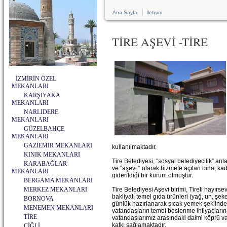
|
Ana Sayfa
İletişim
TİRE AŞEVİ -TİRE
İZMİRİN ÖZEL
MEKANLARI
KARŞIYAKA
MEKANLARI
NARLIDERE
MEKANLARI
GÜZELBAHÇE
MEKANLARI
GAZİEMİR MEKANLARI
kullanılmaktadır.
KINIK MEKANLARI
Tire Belediyesi, “sosyal belediyecilik” an
KARABAĞLAR
ve “aşevi “ olarak hizmete açılan bina, kadı
MEKANLARI
giderildiği bir kurum olmuştur.
BERGAMA MEKANLARI
MERKEZ MEKANLARI
Tire Belediyesi Aşevi birimi, Tireli hayırse
bakliyat, temel gıda ürünleri (yağ, un, şek
BORNOVA
günlük hazırlanarak sıcak yemek şeklinde a
MENEMEN MEKANLARI
vatandaşların temel beslenme ihtiyaçların
TİRE
vatandaşlarımız arasındaki daimi köprü vaz
katkı sağlamaktadır.
ÇİĞLİ