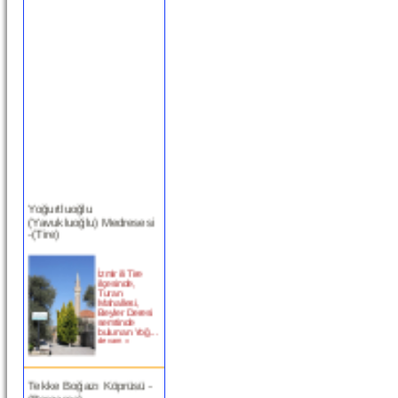
Yoğurtluoğlu
(Yavukluoğlu) Medresesi
-(Tire)
İzmir ili Tire
ilçesinde,
Turan
Mahallesi,
Beyler Deresi
semtinde
bulunan Yoğ...
devam »
Tekke Boğazı Köprüsü -
(Bergama)