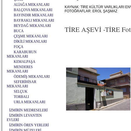
ALİAĞA MEKANLARI
KAYNAK: TİRE KÜLTÜR VARLIKLARI EN
BALÇOVA MEKANLARI
FOTOĞRAFLAR: EROL ŞAŞMAZ
BAYINDIR MEKANLARI
BAYRAKLI MEKANLARI
BEYDAĞ MEKANLARI
TİRE AŞEVİ -TİRE Foto
BUCA
ÇEŞME MEKANLARI
DİKİLİ MEKANLARI
FOÇA
KARABURUN
MEKANLARI
KEMALPAŞA
MENDERES
MEKANLARI
ÖDEMİŞ MEKANLARI
SEFERİHİSAR
MEKANLARI
SELÇUK
TORBALI
URLA MEKANLARI
İZMİRİN MEDRESELERİ
İZMİRİN LEVANTEN
EVLERİ
İZMİRİN ÖREN YERLERİ
İZMİRİN MÜZELERİ