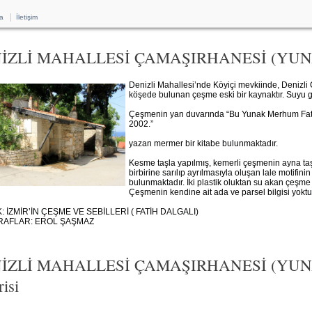
|
a
İletişim
İZLİ MAHALLESİ ÇAMAŞIRHANESİ (YUNA
Denizli Mahallesi’nde Köyiçi mevkiinde, Denizli
köşede bulunan çeşme eski bir kaynaktır. Suyu g
Çeşmenin yan duvarında “Bu Yunak Merhum Fatma
2002.”
yazan mermer bir kitabe bulunmaktadır.
Kesme taşla yapılmış, kemerli çeşmenin ayna taşı
birbirine sarılıp ayrılmasıyla oluşan lale motifini
bulunmaktadır. İki plastik oluktan su akan çeşme 
Çeşmenin kendine ait ada ve parsel bilgisi yoktu
 İZMİR’İN ÇEŞME VE SEBİLLERİ ( FATİH DALGALI)
AFLAR: EROL ŞAŞMAZ
İZLİ MAHALLESİ ÇAMAŞIRHANESİ (YUNAK
isi