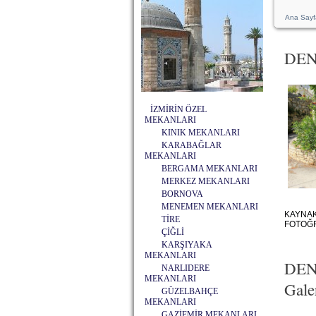
Ana Sayf
DEN
İZMİRİN ÖZEL
MEKANLARI
KINIK MEKANLARI
KARABAĞLAR
MEKANLARI
BERGAMA MEKANLARI
MERKEZ MEKANLARI
BORNOVA
MENEMEN MEKANLARI
KAYNAK:
TİRE
FOTOĞR
ÇİĞLİ
KARŞIYAKA
MEKANLARI
DEN
NARLIDERE
MEKANLARI
Galer
GÜZELBAHÇE
MEKANLARI
GAZİEMİR MEKANLARI