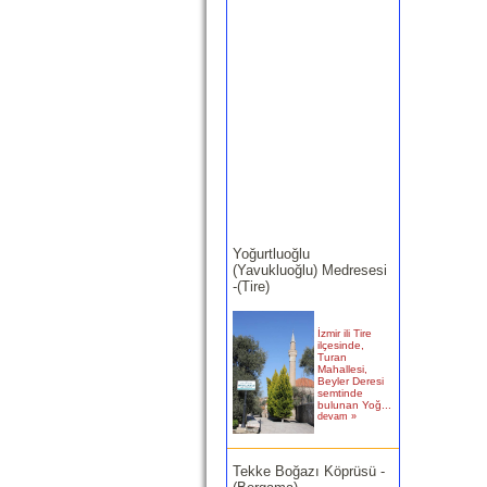
Yoğurtluoğlu
(Yavukluoğlu) Medresesi
-(Tire)
İzmir ili Tire
ilçesinde,
Turan
Mahallesi,
Beyler Deresi
semtinde
bulunan Yoğ...
devam »
Tekke Boğazı Köprüsü -
(Bergama)