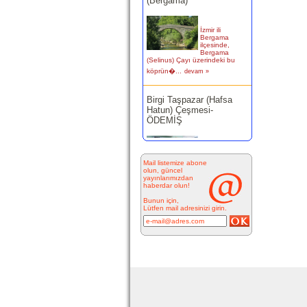
İzmir ili
Bergama
ilçesinde,
Bergama
(Selinus) Çayı üzerindeki bu
köprün�...
devam »
Birgi Taşpazar (Hafsa
Hatun) Çeşmesi-
ÖDEMİŞ
Ödemiş Birgi
Mahallesi
Camikebir
mevkiinde,
Mail listemize abone
Taşpazar semti 253 ada 4
olun, güncel
parselde...
yayınlarımızdan
devam »
haberdar olun!
Bunun için,
Kitabesiz Çeşmeler 4-
Lütfen mail adresinizi girin.
ÇEŞME
Resimde
görülen çeşme
İnkilap
Caddesi
üzerinde yer
alan çarşı
bitiminde...
devam »