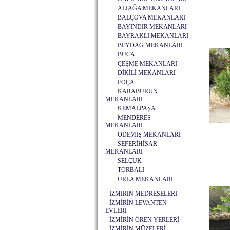
ALİAĞA MEKANLARI
BALÇOVA MEKANLARI
BAYINDIR MEKANLARI
BAYRAKLI MEKANLARI
BEYDAĞ MEKANLARI
BUCA
ÇEŞME MEKANLARI
DİKİLİ MEKANLARI
FOÇA
KARABURUN
MEKANLARI
KEMALPAŞA
MENDERES
MEKANLARI
ÖDEMİŞ MEKANLARI
SEFERİHİSAR
MEKANLARI
SELÇUK
TORBALI
URLA MEKANLARI
İZMİRİN MEDRESELERİ
İZMİRİN LEVANTEN
EVLERİ
İZMİRİN ÖREN YERLERİ
İZMİRİN MÜZELERİ