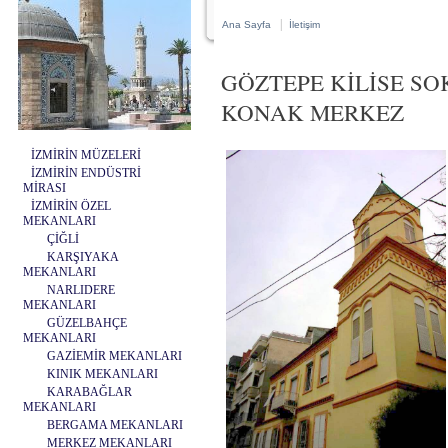
|
Ana Sayfa
İletişim
GÖZTEPE KİLİSE SO
KONAK MERKEZ
İZMİRİN MÜZELERİ
İZMİRİN ENDÜSTRİ
MİRASI
İZMİRİN ÖZEL
MEKANLARI
ÇİĞLİ
KARŞIYAKA
MEKANLARI
NARLIDERE
MEKANLARI
GÜZELBAHÇE
MEKANLARI
GAZİEMİR MEKANLARI
KINIK MEKANLARI
KARABAĞLAR
MEKANLARI
BERGAMA MEKANLARI
MERKEZ MEKANLARI