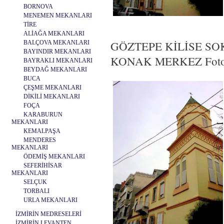
BORNOVA
MENEMEN MEKANLARI
TİRE
ALİAĞA MEKANLARI
GÖZTEPE KİLİSE SO
BALÇOVA MEKANLARI
BAYINDIR MEKANLARI
KONAK MERKEZ Fotoğr
BAYRAKLI MEKANLARI
BEYDAĞ MEKANLARI
BUCA
ÇEŞME MEKANLARI
DİKİLİ MEKANLARI
FOÇA
KARABURUN
MEKANLARI
KEMALPAŞA
MENDERES
MEKANLARI
ÖDEMİŞ MEKANLARI
SEFERİHİSAR
MEKANLARI
SELÇUK
TORBALI
URLA MEKANLARI
İZMİRİN MEDRESELERİ
İZMİRİN LEVANTEN