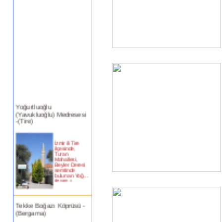
Yoğurtluoğlu
(Yavukluoğlu) Medresesi
-(Tire)
İzmir ili Tire
ilçesinde,
Turan
Mahallesi,
Beyler Deresi
semtinde
bulunan Yoğ...
devam »
Tekke Boğazı Köprüsü -
(Bergama)