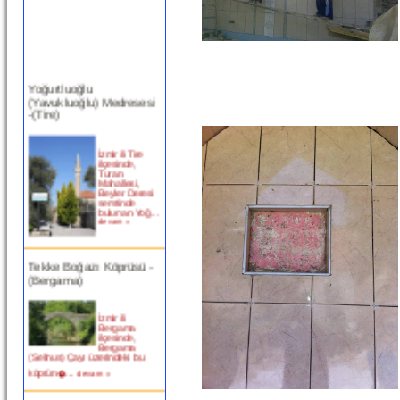
Yoğurtluoğlu
(Yavukluoğlu) Medresesi
-(Tire)
İzmir ili Tire
ilçesinde,
Turan
Mahallesi,
Beyler Deresi
semtinde
bulunan Yoğ...
devam »
Tekke Boğazı Köprüsü -
(Bergama)
İzmir ili
Bergama
ilçesinde,
Bergama
(Selinus) Çayı üzerindeki bu
köprün�...
devam »
Birgi Taşpazar (Hafsa