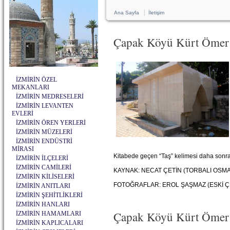
|
Ana Sayfa
İletişim
Çapak Köyü Kürt Ömer
İZMİRİN ÖZEL
MEKANLARI
İZMİRİN MEDRESELERİ
İZMİRİN LEVANTEN
EVLERİ
İZMİRİN ÖREN YERLERİ
İZMİRİN MÜZELERİ
İZMİRİN ENDÜSTRİ
MİRASI
Kitabede geçen “Taş” kelimesi daha sonra
İZMİRİN İLÇELERİ
İZMİRİN CAMİLERİ
KAYNAK: NECAT ÇETİN (TORBALI OSMA
İZMİRİN KİLİSELERİ
FOTOĞRAFLAR: EROL ŞAŞMAZ (ESKİ Ç
İZMİRİN ANITLARI
İZMİRİN ŞEHİTLİKLERİ
İZMİRİN HANLARI
Çapak Köyü Kürt Ömer 
İZMİRİN HAMAMLARI
İZMİRİN KAPLICALARI