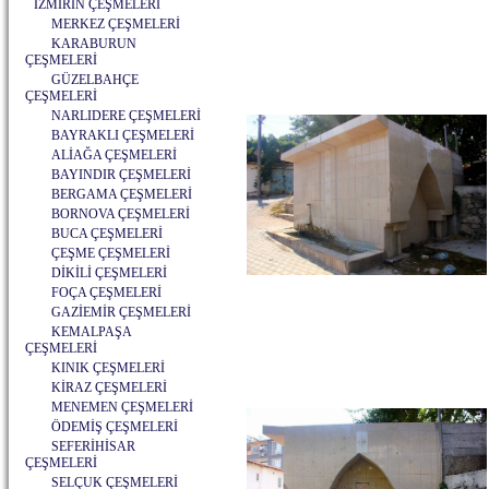
İZMİRİN ÇEŞMELERİ
MERKEZ ÇEŞMELERİ
KARABURUN
ÇEŞMELERİ
GÜZELBAHÇE
ÇEŞMELERİ
NARLIDERE ÇEŞMELERİ
BAYRAKLI ÇEŞMELERİ
ALİAĞA ÇEŞMELERİ
BAYINDIR ÇEŞMELERİ
BERGAMA ÇEŞMELERİ
BORNOVA ÇEŞMELERİ
BUCA ÇEŞMELERİ
ÇEŞME ÇEŞMELERİ
DİKİLİ ÇEŞMELERİ
FOÇA ÇEŞMELERİ
GAZİEMİR ÇEŞMELERİ
KEMALPAŞA
ÇEŞMELERİ
KINIK ÇEŞMELERİ
KİRAZ ÇEŞMELERİ
MENEMEN ÇEŞMELERİ
ÖDEMİŞ ÇEŞMELERİ
SEFERİHİSAR
ÇEŞMELERİ
SELÇUK ÇEŞMELERİ