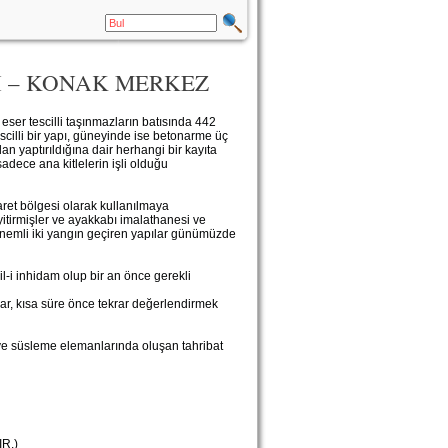
I – KONAK MERKEZ
eser tescilli taşınmazların batısında 442
cilli bir yapı, güneyinde ise betonarme üç
dan yaptırıldığına dair herhangi bir kayıta
adece ana kitlelerin işli olduğu
ret bölgesi olarak kullanılmaya
 yitirmişler ve ayakkabı imalathanesi ve
 önemli iki yangın geçiren yapılar günümüzde
l-i inhidam olup bir an önce gerekli
lar, kısa süre önce tekrar değerlendirmek
ve süsleme elemanlarında oluşan tahribat
R.)