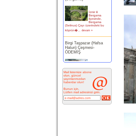
İzmir ili
Bergama
ilçesinde,
Bergama
(Selinus) Çayı üzerindeki bu
köprün�...
devam »
Birgi Taşpazar (Hafsa
Hatun) Çeşmesi-
ÖDEMİŞ
Ödemiş Birgi
Mahallesi
Camikebir
mevkiinde,
Taşpazar semti 253 ada 4
Mail listemize abone
parselde...
devam »
olun, güncel
yayınlarımızdan
haberdar olun!
Kitabesiz Çeşmeler 4-
Bunun için,
ÇEŞME
Lütfen mail adresinizi girin.
Resimde
görülen çeşme
İnkilap
Caddesi
üzerinde yer
alan çarşı
bitiminde...
devam »