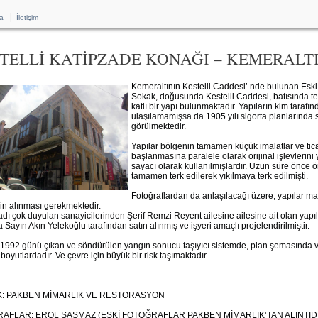
|
a
İletişim
TELLİ KATİPZADE KONAĞI – KEMERALT
Kemeraltının Kestelli Caddesi’ nde bulunan Eski 
Sokak, doğusunda Kestelli Caddesi, batısında tes
katlı bir yapı bulunmaktadır. Yapıların kim tarafın
ulaşılamamışsa da 1905 yılı sigorta planlarında s
görülmektedir.
Yapılar bölgenin tamamen küçük imalatlar ve tica
başlanmasına paralele olarak orijinal işlevlerini
sayacı olarak kullanılmışlardır. Uzun süre önce
tamamen terk edilerek yıkılmaya terk edilmişti.
Fotoğraflardan da anlaşılacağı üzere, yapılar mai
rin alınması gerekmektedir.
 adı çok duyulan sanayicilerinden Şerif Remzi Reyent ailesine ailesine ait olan yapı
 Sayın Akın Yelekoğlu tarafından satın alınmış ve işyeri amaçlı projelendirilmiştir.
2.1992 günü çıkan ve söndürülen yangın sonucu taşıyıcı sistemde, plan şemasında 
boyutlardadır. Ve çevre için büyük bir risk taşımaktadır.
: PAKBEN MİMARLIK VE RESTORASYON
AFLAR: EROL ŞAŞMAZ (ESKİ FOTOĞRAFLAR PAKBEN MİMARLIK’TAN ALINTIDI