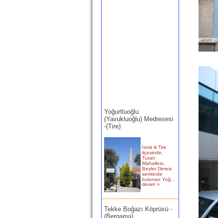
Yoğurtluoğlu
(Yavukluoğlu) Medresesi
-(Tire)
İzmir ili Tire
ilçesinde,
Turan
Mahallesi,
Beyler Deresi
semtinde
bulunan Yoğ...
devam »
Tekke Boğazı Köprüsü -
(Bergama)