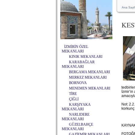
Ana Sayf
KES
İZMİRİN ÖZEL
MEKANLARI
KINIK MEKANLARI
KARABAĞLAR
MEKANLARI
BERGAMA MEKANLARI
MERKEZ MEKANLARI
BORNOVA
tedbirle
MENEMEN MEKANLARI
İzmir’in
TİRE
amacıyla
ÇİĞLİ
Not: 2.
KARŞIYAKA
korkunç 
MEKANLARI
NARLIDERE
MEKANLARI
GÜZELBAHÇE
KAYNAK
MEKANLARI
FOTOĞR
GAZİEMİR MEKANLARI