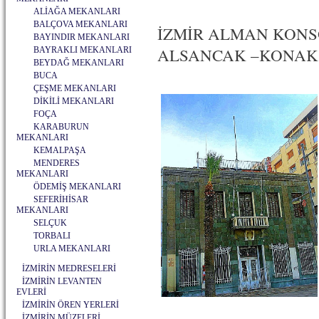
ALİAĞA MEKANLARI
BALÇOVA MEKANLARI
İZMİR ALMAN KONS
BAYINDIR MEKANLARI
ALSANCAK –KONAK ME
BAYRAKLI MEKANLARI
BEYDAĞ MEKANLARI
BUCA
ÇEŞME MEKANLARI
DİKİLİ MEKANLARI
FOÇA
KARABURUN
MEKANLARI
KEMALPAŞA
MENDERES
MEKANLARI
ÖDEMİŞ MEKANLARI
SEFERİHİSAR
MEKANLARI
SELÇUK
TORBALI
URLA MEKANLARI
İZMİRİN MEDRESELERİ
İZMİRİN LEVANTEN
EVLERİ
İZMİRİN ÖREN YERLERİ
İZMİRİN MÜZELERİ