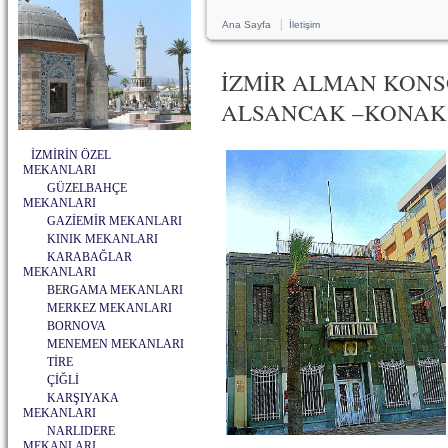
|
Ana Sayfa
İletişim
İZMİR ALMAN KONS
ALSANCAK –KONAK
İZMİRİN ÖZEL
MEKANLARI
GÜZELBAHÇE
MEKANLARI
GAZİEMİR MEKANLARI
KINIK MEKANLARI
KARABAĞLAR
MEKANLARI
BERGAMA MEKANLARI
MERKEZ MEKANLARI
BORNOVA
MENEMEN MEKANLARI
TİRE
ÇİĞLİ
KARŞIYAKA
MEKANLARI
NARLIDERE
MEKANLARI