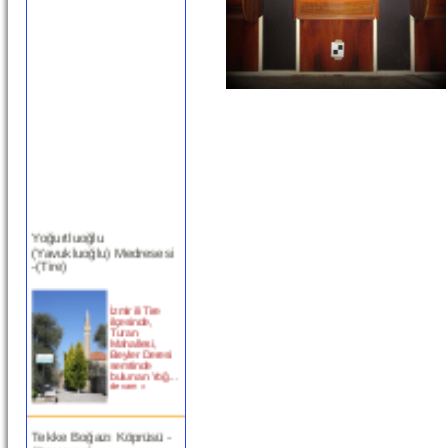
Yoğurtluoğlu
(Yavukluoğlu) Medresesi
-(Tire)
İzmir ili Tire
ilçesinde,
Turan
Mahallesi,
Beyler Deresi
semtinde
bulunan Yoğ...
devam »
Tekke Boğazı Köprüsü -
(Bergama)