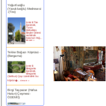
Yoğurtluoğlu
(Yavukluoğlu) Medresesi
-(Tire)
İzmir ili Tire
ilçesinde,
Turan
Mahallesi,
Beyler Deresi
semtinde
bulunan Yoğ...
devam »
Tekke Boğazı Köprüsü -
(Bergama)
İzmir ili
Bergama
ilçesinde,
Bergama
(Selinus) Çayı üzerindeki bu
köprün�...
devam »
Birgi Taşpazar (Hafsa
Hatun) Çeşmesi-
ÖDEMİŞ
Ödemiş Birgi
Mahallesi