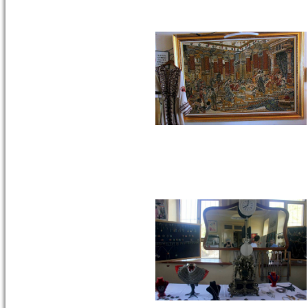
Çeşmesi - Mermerli
Çeşme -URLA
Hacı Ahmed
Ağa Çeşmesi -
Mermerli
Çeşme –
1645/1646
Camiatik
Mahalles...
devam »
ÇORAKKAPI
(TAŞRAKAPI) CAMİ -
MERKEZ
Çorakkapı
Camii,
Basmane
Garı’nın
karşısında,
Gaziler
Caddesi ile
Anafa...
devam »
BAŞDURAK CAMİ -
MERKEZ
Anafartalar