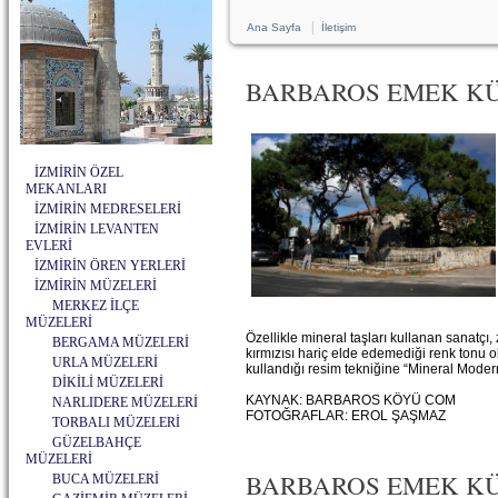
|
Ana Sayfa
İletişim
BARBAROS EMEK KÜL
İZMİRİN ÖZEL
MEKANLARI
İZMİRİN MEDRESELERİ
İZMİRİN LEVANTEN
EVLERİ
İZMİRİN ÖREN YERLERİ
İZMİRİN MÜZELERİ
MERKEZ İLÇE
MÜZELERİ
Özellikle mineral taşları kullanan sanatçı
BERGAMA MÜZELERİ
kırmızısı hariç elde edemediği renk tonu olm
URLA MÜZELERİ
kullandığı resim tekniğine “Mineral Moder
DİKİLİ MÜZELERİ
KAYNAK: BARBAROS KÖYÜ COM
NARLIDERE MÜZELERİ
FOTOĞRAFLAR: EROL ŞAŞMAZ
TORBALI MÜZELERİ
GÜZELBAHÇE
MÜZELERİ
BARBAROS EMEK KÜLT
BUCA MÜZELERİ