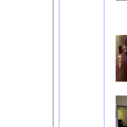
Yoğurtluoğlu
(Yavukluoğlu) Medresesi