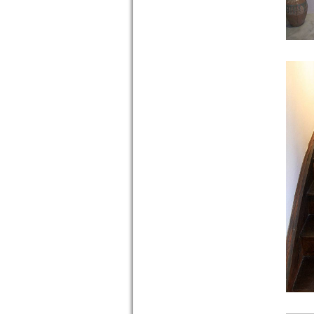
Çeşme -URLA
Hacı Ahmed
Ağa Çeşmesi -
Mermerli
Çeşme –
1645/1646
Camiatik
Mahalles...
devam »
ÇORAKKAPI
(TAŞRAKAPI) CAMİ -
MERKEZ
Çorakkapı
Camii,
Basmane
Garı’nın
karşısında,
Gaziler
Caddesi ile
Anafa...
devam »
BAŞDURAK CAMİ -
MERKEZ
Anafartalar
Caddesi ile