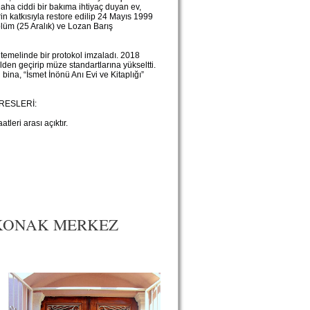
Daha ciddi bir bakıma ihtiyaç duyan ev,
in katkısıyla restore edilip 24 Mayıs 1999
ölüm (25 Aralık) ve Lozan Barış
i temelinde bir protokol imzaladı. 2018
lden geçirip müze standartlarına yükseltti.
 bina, “İsmet İnönü Anı Evi ve Kitaplığı”
DRESLERİ:
leri arası açıktır.
I-KONAK MERKEZ