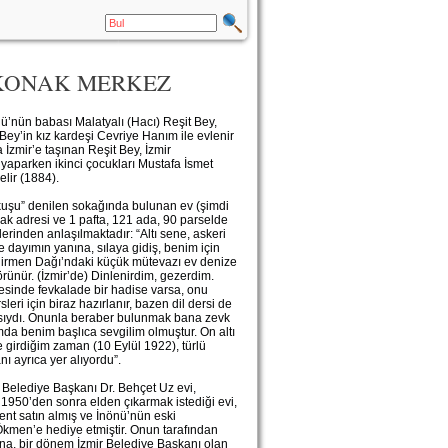
I-KONAK MERKEZ
nü’nün babası Malatyalı (Hacı) Reşit Bey,
 Bey’in kız kardeşi Cevriye Hanım ile evlenir
İzmir’e taşınan Reşit Bey, İzmir
yaparken ikinci çocukları Mustafa İsmet
lir (1884).
kuşu” denilen sokağında bulunan ev (şimdi
ak adresi ve 1 pafta, 121 ada, 90 parselde
zlerinden anlaşılmaktadır: “Altı sene, askeri
r’e dayımın yanına, sılaya gidiş, benim için
 Değirmen Dağı’ndaki küçük mütevazı ev denize
rünür. (İzmir’de) Dinlenirdim, gezerdim.
esinde fevkalade bir hadise varsa, onu
eri için biraz hazırlanır, bazen dil dersi de
ısıydı. Onunla beraber bulunmak bana zevk
arımda benim başlıca sevgilim olmuştur. On altı
e girdiğim zaman (10 Eylül 1922), türlü
 ayrıca yer alıyordu”.
Belediye Başkanı Dr. Behçet Uz evi,
n 1950’den sonra elden çıkarmak istediği evi,
ent satın almış ve İnönü’nün eski
 Ökmen’e hediye etmiştir. Onun tarafından
na, bir dönem İzmir Belediye Başkanı olan