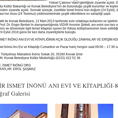
Yüksel Çakmur-Vakıf işbirliğiyle ziyarete açıldı. 
da Kültür Bakanlığı ve Konak Belediyesi’nin de bulunduğu çeşitli kurumlar ve kişiler
iden ziyarete açıldı. Sonraki süreçte, özellikle İsmet İnönü’nün doğum (24 Eylül), 
sı’nın imza (24 Temmuz) yıldönümlerinde çeşitli etkinliklere ev sahipliği yaptı.
kfı ile Konak Belediyesi, 12 Mart 2013 tarihinde evin ortaklaşa kullanımı ve işletim
 Prof. Dr. Engin Berber’in danışmanlığında VİZAR Anonim Şirketi, anı evini son kez e
önü ve dönemiyle ilgili temel kitapları içeren bir ihtisas kütüphanesinin ilave edildiği
24 Eylül 2018 günü bir kez daha ziyaretçilerle buluştu.
İSMET İNÖNÜ ANI EVİ VE KİTAPLIĞININ AÇIK OLDUĞU ZAMANLAR VE ERİŞİM A
met İnönü Anı Evi ve Kitaplığı Cumartesi ve Pazar hariç hergün saat 09:00 – 17:30 saat
Türkyılmaz Mahallesi İnönü Sokak 20, 35260 Konak İzmir
: Konak Belediyesi Kültür Müdürlüğü (0232) 422 52 36
: İSMET İNÖNÜ ORG
AFLAR: EROL ŞAŞMAZ
İR İSMET İNÖNÜ ANI EVİ VE KİTAPLIĞ
ğraf Galerisi