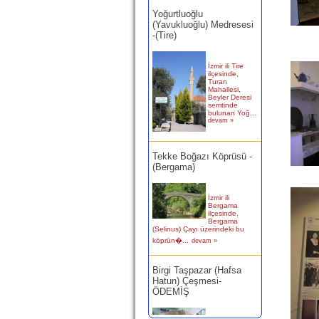
-(Tire)
İzmir ili Tire
ilçesinde,
Turan
Mahallesi,
Beyler Deresi
semtinde
bulunan Yoğ...
devam »
Tekke Boğazı Köprüsü -
(Bergama)
İzmir ili
Bergama
ilçesinde,
Bergama
(Selinus) Çayı üzerindeki bu
köprün�...
devam »
Birgi Taşpazar (Hafsa
Hatun) Çeşmesi-
ÖDEMİŞ
Ödemiş Birgi
Mahallesi
Camikebir