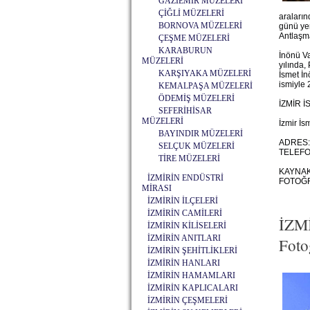
GAZİEMİR MÜZELERİ
ÇİĞLİ MÜZELERİ
araların
BORNOVA MÜZELERİ
günü yen
Antlaşma
ÇEŞME MÜZELERİ
KARABURUN
İnönü Va
MÜZELERİ
yılında,
KARŞIYAKA MÜZELERİ
İsmet İn
ismiyle 
KEMALPAŞA MÜZELERİ
ÖDEMİŞ MÜZELERİ
İZMİR 
SEFERİHİSAR
MÜZELERİ
İzmir İs
BAYINDIR MÜZELERİ
ADRES: 
SELÇUK MÜZELERİ
TELEFON
TİRE MÜZELERİ
KAYNAK
İZMİRİN ENDÜSTRİ
FOTOĞR
MİRASI
İZMİRİN İLÇELERİ
İZMİRİN CAMİLERİ
İZM
İZMİRİN KİLİSELERİ
İZMİRİN ANITLARI
Foto
İZMİRİN ŞEHİTLİKLERİ
İZMİRİN HANLARI
İZMİRİN HAMAMLARI
İZMİRİN KAPLICALARI
İZMİRİN ÇEŞMELERİ