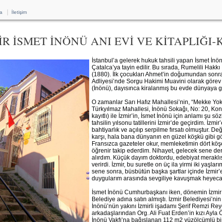
|
a
İletişim
İR İSMET İNÖNÜ ANI EVİ VE KİTAPLIĞ
İstanbul’a gelerek hukuk tahsili yapan İsmet İnö
Çatalca’ya tayin edilir. Bu sırada, Rumelili Hakkı
(1880). İlk çocukları Ahmet’in doğumundan sonra 
Adliyesi’nde Sorgu Hakimi Muavini olarak görev 
(İnönü), dayısınca kiralanmış bu evde dünyaya ge
O zamanlar Sarı Hafız Mahallesi’nin, “Mekke Yo
Türkyılmaz Mahallesi, İnönü Sokağı, No: 20, Kon
kayıtlı) ile İzmir’in, İsmet İnönü için anlamı şu sö
tahsilin yılsonu tatillerini İzmir’de geçirdim. İzmi
bahtiyarlık ve açılıp serpilme fırsatı olmuştur.
karşı, hala bana dünyanın en güzel köşkü gibi gö
Fransızca gazeteler okur, memleketimin dört köş
öğrenir takip ederdim. Nihayet, gelecek sene dersl
alırdım. Küçük dayım doktordu, edebiyat merakl
verirdi. İzmir, bu suretle on üç ila yirmi iki yaşl
sene sonra, büsbütün başka şartlar içinde İzmir’
duygularım arasında sevgiliye kavuşmak heyecanı
İsmet İnönü Cumhurbaşkanı iken, dönemin İzmir 
Belediye adına satın almıştı. İzmir Belediyesi’ni
İnönü’nün yakını İzmirli işadamı Şerif Remzi Rey
arkadaşlarından Org. Ali Fuat Erden’in kızı Ayla
İnönü Vakfı’na bağışlanan 112 m2 yüzölçümlü bi