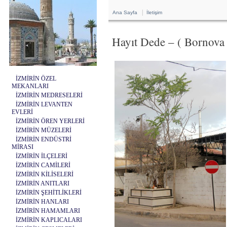
|
Ana Sayfa
İletişim
Hayıt Dede – ( Bornova 
İZMİRİN ÖZEL
MEKANLARI
İZMİRİN MEDRESELERİ
İZMİRİN LEVANTEN
EVLERİ
İZMİRİN ÖREN YERLERİ
İZMİRİN MÜZELERİ
İZMİRİN ENDÜSTRİ
MİRASI
İZMİRİN İLÇELERİ
İZMİRİN CAMİLERİ
İZMİRİN KİLİSELERİ
İZMİRİN ANITLARI
İZMİRİN ŞEHİTLİKLERİ
İZMİRİN HANLARI
İZMİRİN HAMAMLARI
İZMİRİN KAPLICALARI