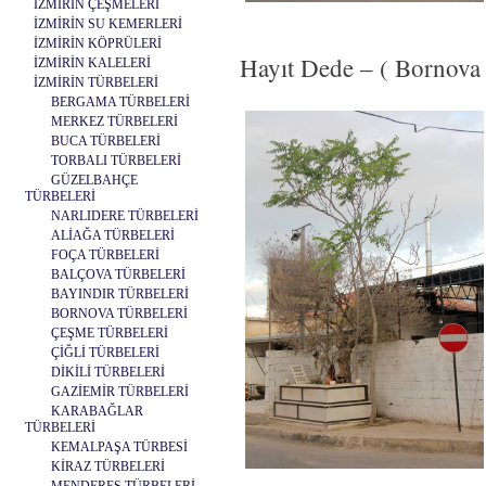
İZMİRİN ÇEŞMELERİ
İZMİRİN SU KEMERLERİ
İZMİRİN KÖPRÜLERİ
Hayıt Dede – ( Bornova 
İZMİRİN KALELERİ
İZMİRİN TÜRBELERİ
BERGAMA TÜRBELERİ
MERKEZ TÜRBELERİ
BUCA TÜRBELERİ
TORBALI TÜRBELERİ
GÜZELBAHÇE
TÜRBELERİ
NARLIDERE TÜRBELERİ
ALİAĞA TÜRBELERİ
FOÇA TÜRBELERİ
BALÇOVA TÜRBELERİ
BAYINDIR TÜRBELERİ
BORNOVA TÜRBELERİ
ÇEŞME TÜRBELERİ
ÇİĞLİ TÜRBELERİ
DİKİLİ TÜRBELERİ
GAZİEMİR TÜRBELERİ
KARABAĞLAR
TÜRBELERİ
KEMALPAŞA TÜRBESİ
KİRAZ TÜRBELERİ