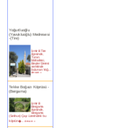
Yoğurtluoğlu
(Yavukluoğlu) Medresesi
-(Tire)
İzmir ili Tire
ilçesinde,
Turan
Mahallesi,
Beyler Deresi
semtinde
bulunan Yoğ...
devam »
Tekke Boğazı Köprüsü -
(Bergama)
İzmir ili
Bergama
ilçesinde,
Bergama
(Selinus) Çayı üzerindeki bu
köprün�...
devam »