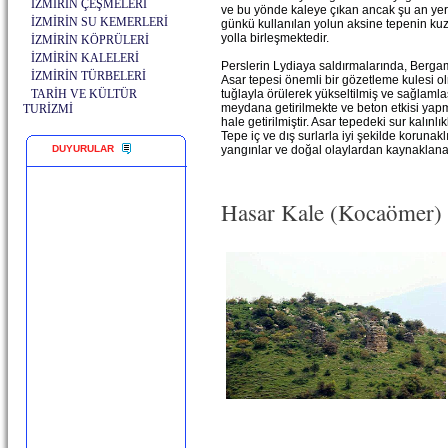
İZMİRİN ÇEŞMELERİ
ve bu yönde kaleye çıkan ancak şu an yer
İZMİRİN SU KEMERLERİ
günkü kullanılan yolun aksine tepenin k
yolla birleşmektedir.
İZMİRİN KÖPRÜLERİ
İZMİRİN KALELERİ
Perslerin Lydiaya saldırmalarında, Berg
İZMİRİN TÜRBELERİ
Asar tepesi önemli bir gözetleme kulesi olm
TARİH VE KÜLTÜR
tuğlayla örülerek yükseltilmiş ve sağlamlaş
meydana getirilmekte ve beton etkisi yapm
TURİZMİ
hale getirilmiştir. Asar tepedeki sur kalınl
Tepe iç ve dış surlarla iyi şekilde koruna
DUYURULAR
yangınlar ve doğal olaylardan kaynaklanan
Hasar Kale (Kocaömer) –