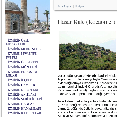
|
Ana Sayfa
İletişim
Hasar Kale (Kocaömer) 
İZMİRİN ÖZEL
MEKANLARI
İZMİRİN MEDRESELERİ
İZMİRİN LEVANTEN
EVLERİ
İZMİRİN ÖREN YERLERİ
İZMİRİN MÜZELERİ
İZMİRİN ENDÜSTRİ
MİRASI
yer olduğu, çıkan büyük ebatlardaki küpler
Toplanan ürünler kara yoluyla Gambrion’a 
İZMİRİN İLÇELERİ
aktarıldığı ortaya çıkmaktadır. Karadere 
İZMİRİN CAMİLERİ
adının Luwi dilindeki Kharadra’dan geldiğ
İZMİRİN KİLİSELERİ
Karadere Junt (Yunt) dağlarının en yükse
akar ve Asar Tepenin bulunduğu yerde suyun
İZMİRİN ANITLARI
İZMİRİN ŞEHİTLİKLERİ
Asar kalenin arkeologlar tarafından ilk ar
İZMİRİN HANLARI
gezinin içeriği ve tespit edilenler anlat
İZMİRİN HAMAMLARI
sarnıç,2. bölümde üstte iç duvar altta dış
arazide bulunmaktadır. Asar tepesine do
İZMİRİN KAPLICALARI
Kınık ve Somaya doğru tüm ovayı gözetlem