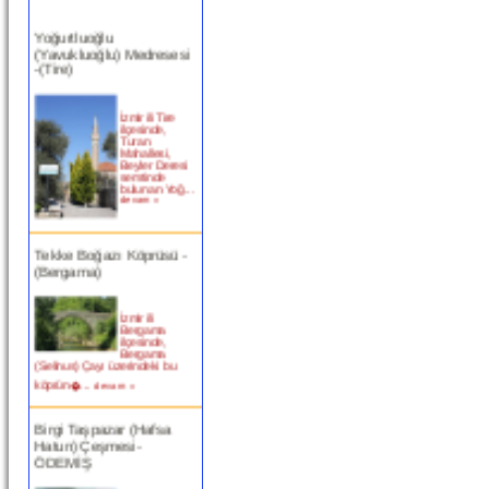
Yoğurtluoğlu
(Yavukluoğlu) Medresesi
-(Tire)
İzmir ili Tire
ilçesinde,
Turan
Mahallesi,
Beyler Deresi
semtinde
bulunan Yoğ...
devam »
Tekke Boğazı Köprüsü -
(Bergama)
İzmir ili
Bergama
ilçesinde,
Bergama
(Selinus) Çayı üzerindeki bu
köprün�...
devam »
Birgi Taşpazar (Hafsa
Hatun) Çeşmesi-
ÖDEMİŞ