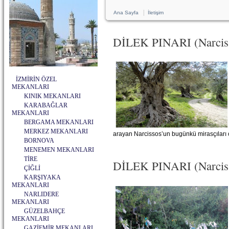
|
Ana Sayfa
İletişim
DİLEK PINARI (Narc
İZMİRİN ÖZEL
MEKANLARI
KINIK MEKANLARI
KARABAĞLAR
MEKANLARI
BERGAMA MEKANLARI
MERKEZ MEKANLARI
arayan Narcissos’un bugünkü mirasçıları o
BORNOVA
MENEMEN MEKANLARI
TİRE
DİLEK PINARI (Narcis
ÇİĞLİ
KARŞIYAKA
MEKANLARI
NARLIDERE
MEKANLARI
GÜZELBAHÇE
MEKANLARI
GAZİEMİR MEKANLARI