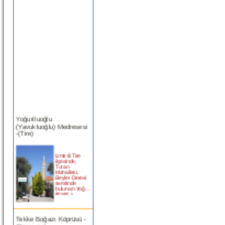
Yoğurtluoğlu
(Yavukluoğlu) Medresesi
-(Tire)
İzmir ili Tire
ilçesinde,
Turan
Mahallesi,
Beyler Deresi
semtinde
bulunan Yoğ...
devam »
Tekke Boğazı Köprüsü -
(Bergama)