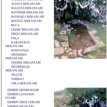
ALİAĞA MEKANLARI
BALÇOVA MEKANLARI
BAYINDIR MEKANLARI
BAYRAKLI MEKANLARI
BEYDAĞ MEKANLARI
BUCA
ÇEŞME MEKANLARI
DİKİLİ MEKANLARI
FOÇA
KARABURUN
MEKANLARI
KEMALPAŞA
MENDERES
MEKANLARI
ÖDEMİŞ MEKANLARI
SEFERİHİSAR
MEKANLARI
SELÇUK
TORBALI
URLA MEKANLARI
İZMİRİN MEDRESELERİ
İZMİRİN LEVANTEN
EVLERİ
İZMİRİN ÖREN YERLERİ
İZMİRİN MÜZELERİ