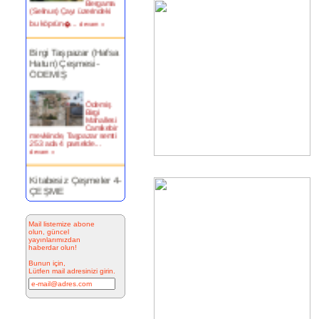
bu köprün�...
devam »
Birgi Taşpazar (Hafsa
Hatun) Çeşmesi-
ÖDEMİŞ
Ödemiş
Birgi
Mahallesi
Camikebir
mevkiinde, Taşpazar semti
253 ada 4 parselde...
devam »
Kitabesiz Çeşmeler 4-
ÇEŞME
Resimde
görülen
Mail listemize abone
çeşme
olun, güncel
İnkilap
yayınlarımızdan
Caddesi
haberdar olun!
üzerinde
yer alan
Bunun için,
çarşı
Lütfen mail adresinizi girin.
bitiminde...
devam »
Marifi Dergahı Şeyh
Yusuf Efendi