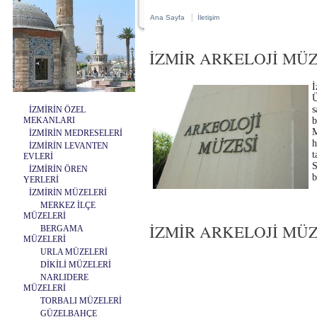
|
Ana Sayfa
İletişim
İZMİR ARKELOJİ MÜZE
İ
Ü
s
İZMİRİN ÖZEL
MEKANLARI
b
M
İZMİRİN MEDRESELERİ
h
İZMİRİN LEVANTEN
t
EVLERİ
S
İZMİRİN ÖREN
b
YERLERİ
İZMİRİN MÜZELERİ
MERKEZ İLÇE
MÜZELERİ
İZMİR ARKELOJİ MÜZES
BERGAMA
MÜZELERİ
URLA MÜZELERİ
DİKİLİ MÜZELERİ
NARLIDERE
MÜZELERİ
TORBALI MÜZELERİ
GÜZELBAHÇE