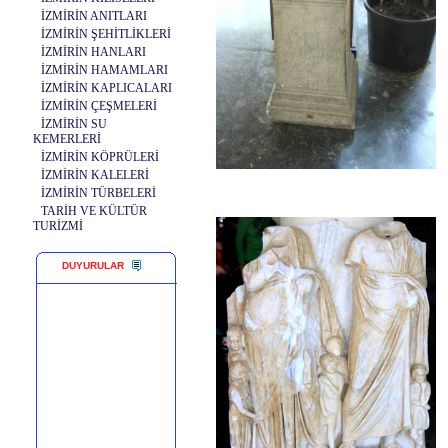
İZMİRİN ANITLARI
İZMİRİN ŞEHİTLİKLERİ
İZMİRİN HANLARI
İZMİRİN HAMAMLARI
İZMİRİN KAPLICALARI
İZMİRİN ÇEŞMELERİ
İZMİRİN SU
KEMERLERİ
İZMİRİN KÖPRÜLERİ
İZMİRİN KALELERİ
İZMİRİN TÜRBELERİ
TARİH VE KÜLTÜR
TURİZMİ
DUYURULAR