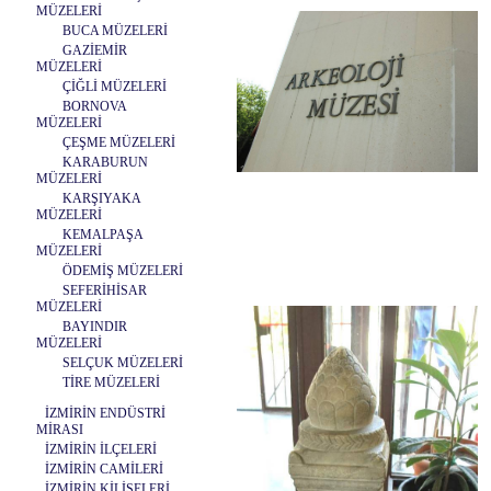
MÜZELERİ
BUCA MÜZELERİ
GAZİEMİR
MÜZELERİ
ÇİĞLİ MÜZELERİ
BORNOVA
MÜZELERİ
ÇEŞME MÜZELERİ
KARABURUN
MÜZELERİ
KARŞIYAKA
MÜZELERİ
KEMALPAŞA
MÜZELERİ
ÖDEMİŞ MÜZELERİ
SEFERİHİSAR
MÜZELERİ
BAYINDIR
MÜZELERİ
SELÇUK MÜZELERİ
TİRE MÜZELERİ
İZMİRİN ENDÜSTRİ
MİRASI
İZMİRİN İLÇELERİ
İZMİRİN CAMİLERİ
İZMİRİN KİLİSELERİ