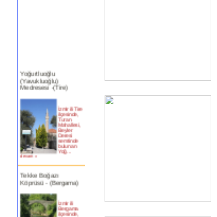
Yoğurtluoğlu
(Yavukluoğlu)
Medresesi -(Tire)
İzmir ili Tire
ilçesinde,
Turan
Mahallesi,
Beyler
Deresi
semtinde
bulunan
Yoğ...
devam »
Tekke Boğazı
Köprüsü - (Bergama)
İzmir ili
Bergama
ilçesinde,
Bergama
(Selinus) Çayı üzerindeki