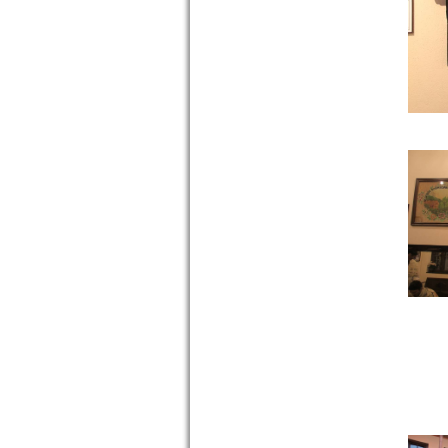
Hacı Ahmed
Ağa Çeşmesi -
Mermerli
Çeşme –
1645/1646
Camiatik
Mahalles...
devam »
ÇORAKKAPI
(TAŞRAKAPI) CAMİ -
MERKEZ
Çorakkapı
Camii,
Basmane
Garı’nın
karşısında,
Gaziler
Caddesi ile
Anafa...
devam »
BAŞDURAK CAMİ -
MERKEZ
Anafartalar
Caddesi ile
Kemeraltı 863