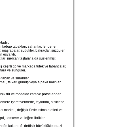
tadır:
 kebap tabakları, sahanlar, lengerler
lar, maşrapalar, sütlükler, bakraçlar, süzgüler
len eşya vb.
ıları mercan taşlarıyla da süslenmiş:
 çeşitli tip ve markada tüfek ve tabancalar,
atara ve süngüler.
tabak ve sürahiler.
malı, telkari gümüş veya alpaka nalınlar,
işik tür ve modelde cam ve porselenden
lere işaret vermede, faytonda, bisiklette,
markalı, değişik türde ısıtma aletleri ve
l, semaver ve leğen-ibrikler.
nafın kullandığı değişik büyüklükte terazi,