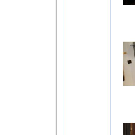
Yoğurtluoğlu
(Yavukluoğlu) Medresesi