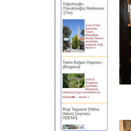
-(Tire)
İzmir ili Tire
ilçesinde,
Turan
Mahallesi,
Beyler Deresi
semtinde
bulunan Yoğ...
devam »
Tekke Boğazı Köprüsü -
(Bergama)
İzmir ili
Bergama
ilçesinde,
Bergama
(Selinus) Çayı üzerindeki bu
köprün�...
devam »
Birgi Taşpazar (Hafsa
Hatun) Çeşmesi-
ÖDEMİŞ
Ödemiş Birgi
Mahallesi
Camikebir
mevkiinde,