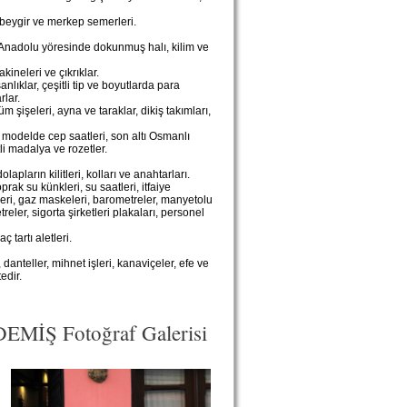
beygir ve merkep semerleri.
 Anadolu yöresinde dokunmuş halı, kilim ve
ineleri ve çıkrıklar.
nlıklar, çeşitli tip ve boyutlarda para
rlar.
m şişeleri, ayna ve taraklar, dikiş takımları,
 modelde cep saatleri, son altı Osmanlı
 madalya ve rozetler.
apların kilitleri, kolları ve anahtarları.
ak su künkleri, su saatleri, itfaiye
atleri, gaz maskeleri, barometreler, manyetolu
eler, sigorta şirketleri plakaları, personel
 tartı aletleri.
danteller, mihnet işleri, kanaviçeler, efe ve
edir.
Ş Fotoğraf Galerisi