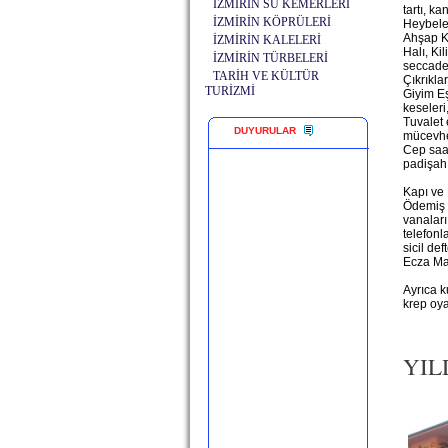
İZMİRİN SU KEMERLERİ
tartı, ka
İZMİRİN KÖPRÜLERİ
Heybele
Ahşap Ka
İZMİRİN KALELERİ
Halı, Ki
İZMİRİN TÜRBELERİ
seccade
TARİH VE KÜLTÜR
Çıkrıkla
TURİZMİ
Giyim Eş
keseleri
Tuvalet 
DUYURULAR
mücevher
Cep saat
padişah
Kapı ve 
Ödemiş B
vanaları
telefonl
sicil def
Ecza Mal
Ayrıca k
krep oya
YIL