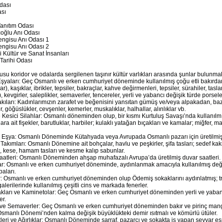
dası
ası
Tanıtım Odası
çoğlu Anı Odası
engisu Anı Odası 1
engisu Anı Odası 2
 Kültür ve Sanat İnsanları
Tarihi Odası
su koridor ve odalarda sergilenen taşınır kültür varlıkları arasında şunlar bulunmak
şyaları: Geç Osmanlı ve erken cumhuriyet döneminde kullanılmış çoğu etli bakırdan
lar), kaşıklar, ibrikler, tepsiler, bakraçlar, kahve değirmenleri, tepsiler, sürahiler, tas
er), kevgirler, saleplikler, semaverler, tencereler, yerli ve yabancı değişik türde porse
kıları: Kadınlarımızın zarafet ve beğenisini yansıtan gümüş ve/veya alpakadan, baz
r, göğüslükler, cevşenler, kemerler, muskalıklar, halhallar, alınlıklar vb.
e Kesici Silahlar: Osmanlı döneminden olup, bir kısmı Kurtuluş Savaşı’nda kullanılmış
lara ait fişekler, barutluklar, harbiler; kulaklı yatağan bıçakları ve kamalar; miğfer, m
 Eşya: Osmanlı Döneminde Kütahyada veya Avrupada Osmanlı pazarı için üretilmiş 
kımları: Osmanlı Dönemine ait bohçalar, havlu ve peşkirler, şifa tasları; sedef kak
k, kese, hamam tasları ve kesme kalıp sabunlar.
aatleri: Osmanlı Döneminden ahşap muhafazalı Avrupa’da üretilmiş duvar saatleri.
r: Osmanlı ve erken cumhuriyet döneminde, aydınlanmak amacıyla kullanılmış değ
aları.
: Osmanlı ve erken cumhuriyet döneminden olup Ödemiş sokaklarını aydınlatmış; tren
lerilerinde kullanılmış çeşitli cins ve markada fenerler.
ları ve Kaminetolar: Geç Osmanlı ve erken cumhuriyet döneminden yerli ve yabancı 
er.
ve Semaverler: Geç Osmanlı ve erken cumhuriyet döneminden bakır ve pirinç manga
Osmanlı Dönemi’nden kalma değişik büyüklükteki demir ısıtmalı ve kömürlü ütüler.
etleri ve Ağırlıklar: Osmanlı Döneminde sarraf, pazarcı ve sokakta iş yapan seyyar es