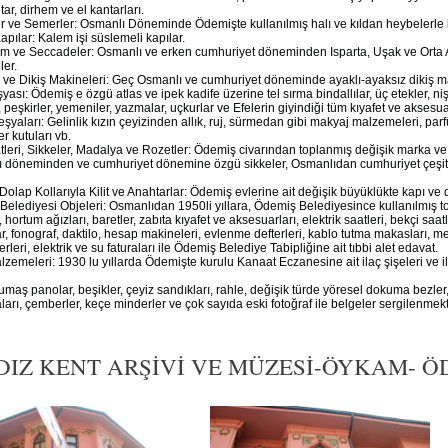
ntar, dirhem ve el kantarları.
r ve Semerler: Osmanlı Döneminde Ödemişte kullanılmış halı ve kıldan heybelerle 
pılar: Kalem işi süslemeli kapılar.
lim ve Seccadeler: Osmanlı ve erken cumhuriyet döneminden Isparta, Uşak ve Orta
ler.
r ve Dikiş Makineleri: Geç Osmanlı ve cumhuriyet döneminde ayaklı-ayaksız dikiş mak
yası: Ödemiş e özgü atlas ve ipek kadife üzerine tel sırma bindallılar, üç etekler, nişa
, peşkirler, yemeniler, yazmalar, uçkurlar ve Efelerin giyindiği tüm kıyafet ve aksesua
eşyaları: Gelinlik kızın çeyizinden allık, ruj, sürmedan gibi makyaj malzemeleri, parfü
 kutuları vb.
leri, Sikkeler, Madalya ve Rozetler: Ödemiş civarından toplanmış değişik marka ve
ı döneminden ve cumhuriyet dönemine özgü sikkeler, Osmanlıdan cumhuriyet çeşitli
Dolap Kollarıyla Kilit ve Anahtarlar: Ödemiş evlerine ait değişik büyüklükte kapı ve dol
elediyesi Objeleri: Osmanlıdan 1950li yıllara, Ödemiş Belediyesince kullanılmış topr
, hortum ağızları, baretler, zabıta kıyafet ve aksesuarları, elektrik saatleri, bekçi sa
ar, fonograf, daktilo, hesap makineleri, evlenme defterleri, kablo tutma makasları, metr
terleri, elektrik ve su faturaları ile Ödemiş Belediye Tabipliğine ait tıbbi alet edavat.
zemeleri: 1930 lu yıllarda Ödemişte kurulu Kanaat Eczanesine ait ilaç şişeleri ve ilaç
umaş panolar, beşikler, çeyiz sandıkları, rahle, değişik türde yöresel dokuma bezler, 
ları, çemberler, keçe minderler ve çok sayıda eski fotoğraf ile belgeler sergilenmekt
DIZ KENT ARŞİVİ VE MÜZESİ-ÖYKAM- ÖDEMİ