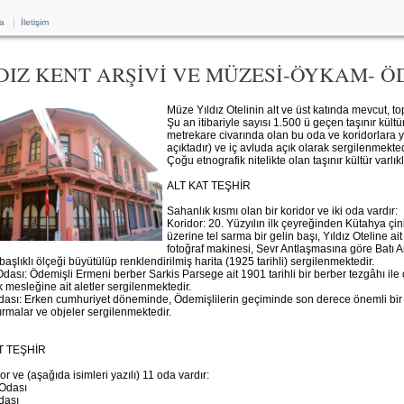
|
a
İletişim
DIZ KENT ARŞİVİ VE MÜZESİ-ÖYKAM- Ö
Müze Yıldız Otelinin alt ve üst katında mevcut, 
Şu an itibariyle sayısı 1.500 ü geçen taşınır kült
metrekare civarında olan bu oda ve koridorlara ye
açıktadır) ve iç avluda açık olarak sergilenmekted
Çoğu etnografik nitelikte olan taşınır kültür varlıkl
ALT KAT TEŞHİR
Sahanlık kısmı olan bir koridor ve iki oda vardır:
Koridor: 20. Yüzyılın ilk çeyreğinden Kütahya çin
üzerine tel sarma bir gelin başı, Yıldız Oteline a
fotoğraf makinesi, Sevr Antlaşmasına göre Batı A
başlıklı ölçeği büyütülüp renklendirilmiş harita (1925 tarihli) sergilenmektedir.
dası: Ödemişli Ermeni berber Sarkis Parsege ait 1901 tarihli bir berber tezgâhı ile ç
k mesleğine ait aletler sergilenmektedir.
ası: Erken cumhuriyet döneminde, Ödemişlilerin geçiminde son derece önemli bir yer
rmalar ve objeler sergilenmektedir.
T TEŞHİR
or ve (aşağıda isimleri yazılı) 11 oda vardır:
Odası
dası