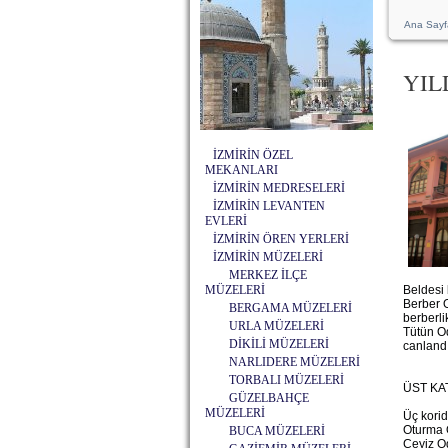
Ana Sayf
YIL
İZMİRİN ÖZEL
MEKANLARI
İZMİRİN MEDRESELERİ
İZMİRİN LEVANTEN
EVLERİ
İZMİRİN ÖREN YERLERİ
İZMİRİN MÜZELERİ
MERKEZ İLÇE
MÜZELERİ
Beldesi 
Berber O
BERGAMA MÜZELERİ
berberli
URLA MÜZELERİ
Tütün Od
DİKİLİ MÜZELERİ
canlandı
NARLIDERE MÜZELERİ
TORBALI MÜZELERİ
ÜST KA
GÜZELBAHÇE
MÜZELERİ
Üç korid
Oturma 
BUCA MÜZELERİ
Çeyiz O