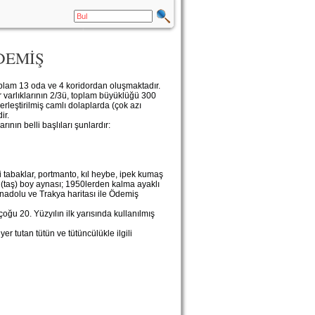
DEMİŞ
toplam 13 oda ve 4 koridordan oluşmaktadır.
ür varlıklarının 2/3ü, toplam büyüklüğü 300
rleştirilmiş camlı dolaplarda (çok azı
ir.
arının belli başlıları şunlardır:
i tabaklar, portmanto, kıl heybe, ipek kumaş
it (taş) boy aynası; 1950lerden kalma ayaklı
nadolu ve Trakya haritası ile Ödemiş
oğu 20. Yüzyılın ilk yarısında kullanılmış
 tutan tütün ve tütüncülükle ilgili