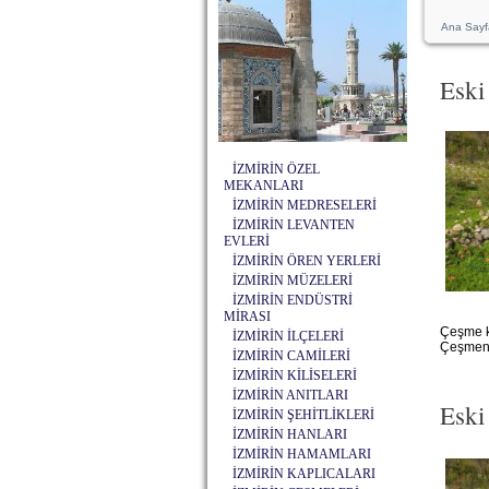
Ana Sayf
Eski
İZMİRİN ÖZEL
MEKANLARI
İZMİRİN MEDRESELERİ
İZMİRİN LEVANTEN
EVLERİ
İZMİRİN ÖREN YERLERİ
İZMİRİN MÜZELERİ
İZMİRİN ENDÜSTRİ
MİRASI
Çeşme kö
İZMİRİN İLÇELERİ
Çeşmenin
İZMİRİN CAMİLERİ
İZMİRİN KİLİSELERİ
İZMİRİN ANITLARI
Eski
İZMİRİN ŞEHİTLİKLERİ
İZMİRİN HANLARI
İZMİRİN HAMAMLARI
İZMİRİN KAPLICALARI