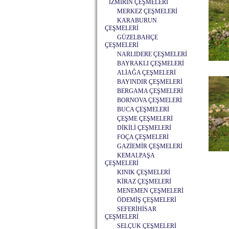
İZMİRİN ÇEŞMELERİ
MERKEZ ÇEŞMELERİ
KARABURUN
ÇEŞMELERİ
GÜZELBAHÇE
ÇEŞMELERİ
NARLIDERE ÇEŞMELERİ
BAYRAKLI ÇEŞMELERİ
ALİAĞA ÇEŞMELERİ
BAYINDIR ÇEŞMELERİ
BERGAMA ÇEŞMELERİ
BORNOVA ÇEŞMELERİ
BUCA ÇEŞMELERİ
ÇEŞME ÇEŞMELERİ
DİKİLİ ÇEŞMELERİ
FOÇA ÇEŞMELERİ
GAZİEMİR ÇEŞMELERİ
KEMALPAŞA
ÇEŞMELERİ
KINIK ÇEŞMELERİ
KİRAZ ÇEŞMELERİ
MENEMEN ÇEŞMELERİ
ÖDEMİŞ ÇEŞMELERİ
SEFERİHİSAR
ÇEŞMELERİ
SELÇUK ÇEŞMELERİ