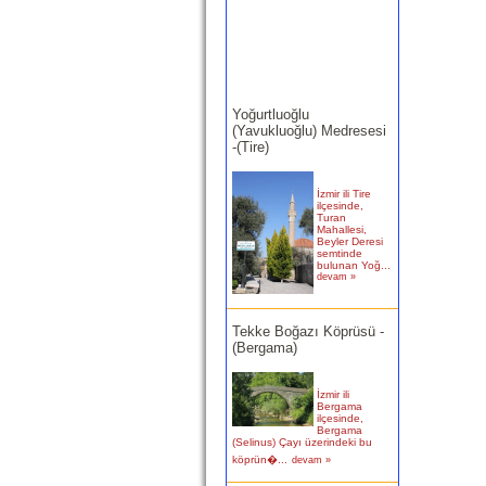
Yoğurtluoğlu
(Yavukluoğlu) Medresesi
-(Tire)
İzmir ili Tire
ilçesinde,
Turan
Mahallesi,
Beyler Deresi
semtinde
bulunan Yoğ...
devam »
Tekke Boğazı Köprüsü -
(Bergama)
İzmir ili
Bergama
ilçesinde,
Bergama
(Selinus) Çayı üzerindeki bu
köprün�...
devam »