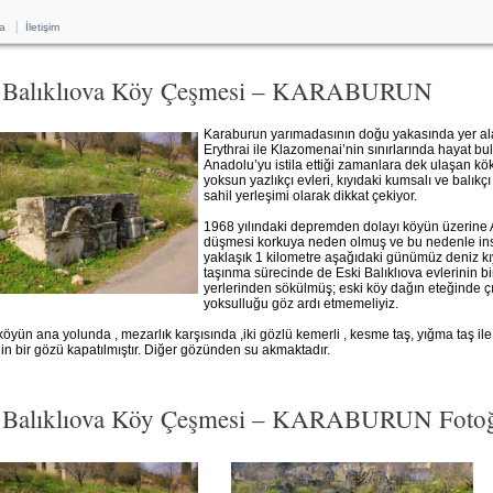
|
a
İletişim
 Balıklıova Köy Çeşmesi – KARABURUN
Karaburun yarımadasının doğu yakasında yer alan B
Erythrai ile Klazomenai’nin sınırlarında hayat bu
Anadolu’yu istila ettiği zamanlara dek ulaşan k
yoksun yazlıkçı evleri, kıyıdaki kumsalı ve balık
sahil yerleşimi olarak dikkat çekiyor.
1968 yılındaki depremden dolayı köyün üzerine 
düşmesi korkuya neden olmuş ve bu nedenle insa
yaklaşık 1 kilometre aşağıdaki günümüz deniz kıy
taşınma sürecinde de Eski Balıklıova evlerinin 
yerlerinden sökülmüş; eski köy dağın eteğinde çı
yoksulluğu göz ardı etmemeliyiz.
yün ana yolunda , mezarlık karşısında ,iki gözlü kemerli , kesme taş, yığma taş il
 bir gözü kapatılmıştır. Diğer gözünden su akmaktadır.
 Balıklıova Köy Çeşmesi – KARABURUN Fotoğr