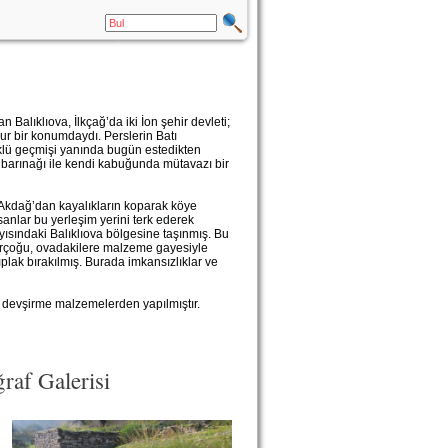
alıklıova, İlkçağ’da iki İon şehir devleti;
lur bir konumdaydı. Perslerin Batı
öklü geçmişi yanında bugün estedikten
çı barınağı ile kendi kabuğunda mütavazı bir
Akdağ’dan kayalıkların koparak köye
nlar bu yerleşim yerini terk ederek
ısındaki Balıklıova bölgesine taşınmış. Bu
birçoğu, ovadakilere malzeme gayesiyle
plak bırakılmış. Burada imkansızlıklar ve
e devşirme malzemelerden yapılmıştır.
af Galerisi