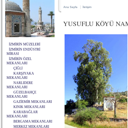
|
Ana Sayfa
İletişim
YUSUFLU KÖYÜ NAM
İZMİRİN MÜZELERİ
İZMİRİN ENDÜSTRİ
MİRASI
İZMİRİN ÖZEL
MEKANLARI
ÇİĞLİ
KARŞIYAKA
MEKANLARI
NARLIDERE
MEKANLARI
GÜZELBAHÇE
MEKANLARI
GAZİEMİR MEKANLARI
KINIK MEKANLARI
KARABAĞLAR
MEKANLARI
BERGAMA MEKANLARI
MERKEZ MEKANLARI