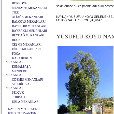
BORNOVA
sakinlerince bu çeşmenin adı Kuru çeşme,
MENEMEN MEKANLARI
TİRE
KAYNAK:YUSUFLU KÖYÜ GELENEKSEL
ALİAĞA MEKANLARI
FOTOĞRAFLAR: EROL ŞAŞMAZ
BALÇOVA MEKANLARI
BAYINDIR MEKANLARI
BAYRAKLI MEKANLARI
YUSUFLU KÖYÜ NAMAZ
BEYDAĞ MEKANLARI
BUCA
ÇEŞME MEKANLARI
DİKİLİ MEKANLARI
FOÇA
KARABURUN
MEKANLARI
KEMALPAŞA
MENDERES
MEKANLARI
ÖDEMİŞ MEKANLARI
SEFERİHİSAR
MEKANLARI
SELÇUK
TORBALI
URLA MEKANLARI
İZMİRİN MEDRESELERİ
İZMİRİN LEVANTEN