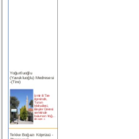
Yoğurtluoğlu
(Yavukluoğlu) Medresesi
-(Tire)
İzmir ili Tire
ilçesinde,
Turan
Mahallesi,
Beyler Deresi
semtinde
bulunan Yoğ...
devam »
Tekke Boğazı Köprüsü -
(Bergama)