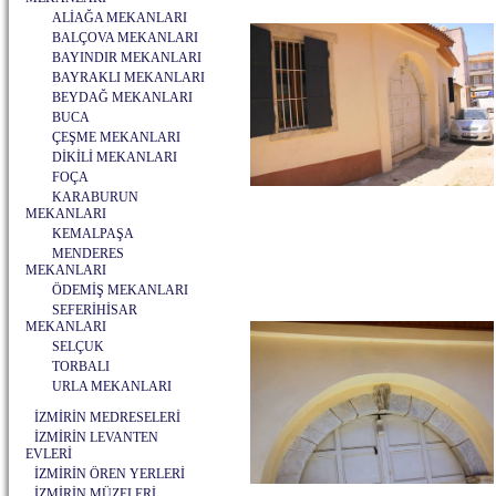
ALİAĞA MEKANLARI
BALÇOVA MEKANLARI
BAYINDIR MEKANLARI
BAYRAKLI MEKANLARI
BEYDAĞ MEKANLARI
BUCA
ÇEŞME MEKANLARI
DİKİLİ MEKANLARI
FOÇA
KARABURUN
MEKANLARI
KEMALPAŞA
MENDERES
MEKANLARI
ÖDEMİŞ MEKANLARI
SEFERİHİSAR
MEKANLARI
SELÇUK
TORBALI
URLA MEKANLARI
İZMİRİN MEDRESELERİ
İZMİRİN LEVANTEN
EVLERİ
İZMİRİN ÖREN YERLERİ
İZMİRİN MÜZELERİ