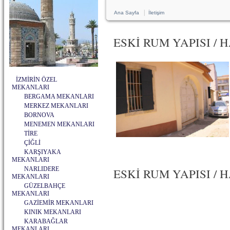
|
Ana Sayfa
İletişim
ESKİ RUM YAPISI / 
İZMİRİN ÖZEL
MEKANLARI
BERGAMA MEKANLARI
MERKEZ MEKANLARI
BORNOVA
MENEMEN MEKANLARI
TİRE
ÇİĞLİ
KARŞIYAKA
MEKANLARI
NARLIDERE
ESKİ RUM YAPISI / HA
MEKANLARI
GÜZELBAHÇE
MEKANLARI
GAZİEMİR MEKANLARI
KINIK MEKANLARI
KARABAĞLAR
MEKANLARI