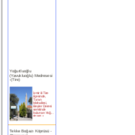
Yoğurtluoğlu
(Yavukluoğlu) Medresesi
-(Tire)
İzmir ili Tire
ilçesinde,
Turan
Mahallesi,
Beyler Deresi
semtinde
bulunan Yoğ...
devam »
Tekke Boğazı Köprüsü -
(Bergama)