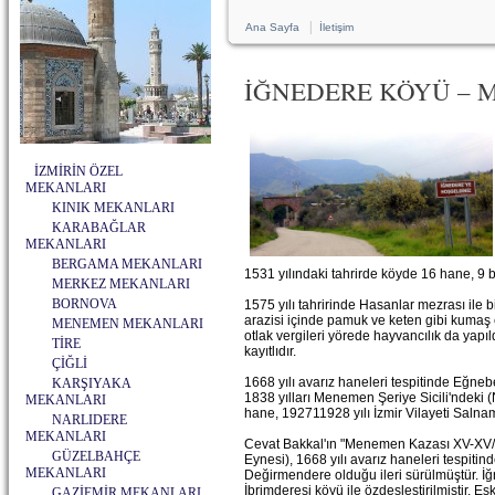
|
Ana Sayfa
İletişim
İĞNEDERE KÖYÜ –
İZMİRİN ÖZEL
MEKANLARI
KINIK MEKANLARI
KARABAĞLAR
MEKANLARI
BERGAMA MEKANLARI
1531 yılındaki tahrirde köyde 16 hane, 9 b
MERKEZ MEKANLARI
BORNOVA
1575 yılı tahririnde Hasanlar mezrası ile 
arazisi içinde pamuk ve keten gibi kumaş e
MENEMEN MEKANLARI
otlak vergileri yörede hayvancılık da yapı
TİRE
kayıtlıdır.
ÇİĞLİ
1668 yılı avarız haneleri tespitinde Eğneb
KARŞIYAKA
1838 yılları Menemen Şeriye Sicili'ndeki (
MEKANLARI
hane, 192711928 yılı İzmir Vilayeti Salna
NARLIDERE
MEKANLARI
Cevat Bakkal'ın "Menemen Kazası XV-XV/11. 
GÜZELBAHÇE
Eynesi), 1668 yılı avarız haneleri tespit
MEKANLARI
Değirmendere olduğu ileri sürülmüştür. İğ
İbrimderesi köyü ile özdeşleştirilmiştir.
GAZİEMİR MEKANLARI