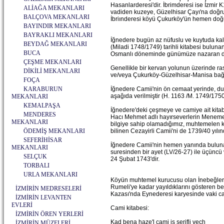
Hasanlarderesi'dir. İbrimderesi ise İzmir 
ALİAĞA MEKANLARI
vadiden kuzeye, Güzelhisar Çayı'na doğru a
BALÇOVA MEKANLARI
İbriınderesi köyü Çukurköy'ün hemen doğ
BAYINDIR MEKANLARI
BAYRAKLI MEKANLARI
İğnedere bugün az nüfuslu ve kuytuda kalm
BEYDAĞ MEKANLARI
(Miladi 1748/1749) tarihli kitabesi buluna
BUCA
Osmanlı döneminde günümüze nazaran da
ÇEŞME MEKANLARI
Genellikle bir kervan yolunun üzerinde ras
DİKİLİ MEKANLARI
ve/veya Çukurköy-Güzelhisar-Manisa bağlan
FOÇA
KARABURUN
İğnedere Camii'nin ön cemaat yerinde, duv
aşağıda verilmiştir (H. 1163 /M. 1749/175
MEKANLARI
KEMALPAŞA
İğnedere'deki çeşmeye ve camiye ait kitabe
MENDERES
Hacı Mehmet adlı hayırseverlerin Menemen 
MEKANLARI
bilgiye sahip olamadığımız, muhtemelen 
ÖDEMİŞ MEKANLARI
bilinen Cezayirli Camii'ni de 1739/40 yılınd
SEFERİHİSAR
İğnedere Camii'nin hemen yanında bulunan
MEKANLARI
suresinden bir ayet (LV/26-27) ile üçüncü v
SELÇUK
24 Şubat 1743'dir.
TORBALI
URLA MEKANLARI
Köyün muhtemel kurucusu olan İnebeğler, İ
Rumeli'ye kadar yayıldıklarını gösteren be
İZMİRİN MEDRESELERİ
Kazası'nda Eynederesi karyesinde vaki cami
İZMİRİN LEVANTEN
EVLERİ
Cami kitabesi:
İZMİRİN ÖREN YERLERİ
Kad bena haze'l cami iş şerifli vech
İZMİRİN MÜZELERİ