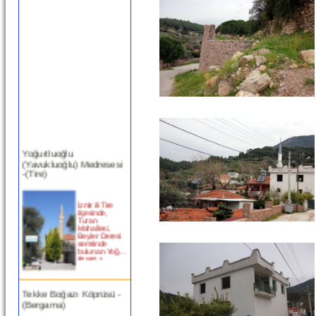
Yoğurtluoğlu
(Yavukluoğlu) Medresesi
-(Tire)
İzmir ili Tire
ilçesinde,
Turan
Mahallesi,
Beyler Deresi
semtinde
bulunan Yoğ...
devam »
Tekke Boğazı Köprüsü -
(Bergama)