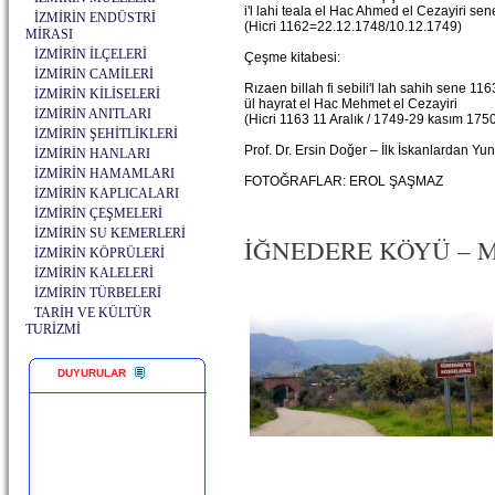
i'l lahi teala el Hac Ahmed el Cezayiri se
İZMİRİN ENDÜSTRİ
(Hicri 1162=22.12.1748/10.12.1749)
MİRASI
İZMİRİN İLÇELERİ
Çeşme kitabesi:
İZMİRİN CAMİLERİ
Rızaen billah fi sebili'l lah sahih sene 116
İZMİRİN KİLİSELERİ
ül hayrat el Hac Mehmet el Cezayiri
İZMİRİN ANITLARI
(Hicri 1163 11 Aralık / 1749-29 kasım 175
İZMİRİN ŞEHİTLİKLERİ
Prof. Dr. Ersin Doğer – İlk İskanlardan Y
İZMİRİN HANLARI
İZMİRİN HAMAMLARI
FOTOĞRAFLAR: EROL ŞAŞMAZ
İZMİRİN KAPLICALARI
İZMİRİN ÇEŞMELERİ
İZMİRİN SU KEMERLERİ
İĞNEDERE KÖYÜ – ME
İZMİRİN KÖPRÜLERİ
İZMİRİN KALELERİ
İZMİRİN TÜRBELERİ
TARİH VE KÜLTÜR
TURİZMİ
DUYURULAR