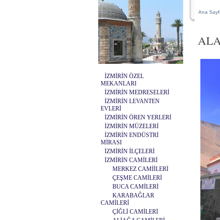
Ana Sayf
ALA
İZMİRİN ÖZEL
MEKANLARI
İZMİRİN MEDRESELERİ
İZMİRİN LEVANTEN
EVLERİ
İZMİRİN ÖREN YERLERİ
İZMİRİN MÜZELERİ
İZMİRİN ENDÜSTRİ
MİRASI
İZMİRİN İLÇELERİ
İZMİRİN CAMİLERİ
MERKEZ CAMİİLERİ
ÇEŞME CAMİLERİ
BUCA CAMİLERİ
KARABAĞLAR
CAMİLERİ
ÇİĞLİ CAMİLERİ