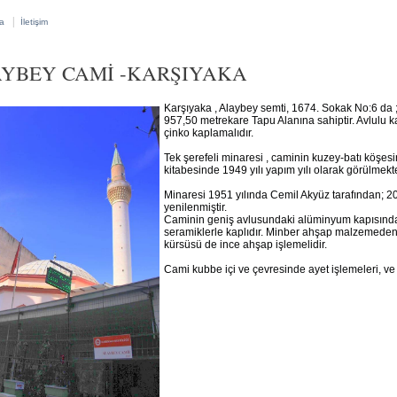
|
a
İletişim
YBEY CAMİ -KARŞIYAKA
Karşıyaka , Alaybey semti, 1674. Sokak No:6 da
957,50 metrekare Tapu Alanına sahiptir. Avlulu kar
çinko kaplamalıdır.
Tek şerefeli minaresi , caminin kuzey-batı köşesi
kitabesinde 1949 yılı yapım yılı olarak görülmekte
Minaresi 1951 yılında Cemil Akyüz tarafından; 20
yenilenmiştir.
Caminin geniş avlusundaki alüminyum kapısında
seramiklerle kaplıdır. Minber ahşap malzemeden in
kürsüsü de ince ahşap işlemelidir.
Cami kubbe içi ve çevresinde ayet işlemeleri, ve k