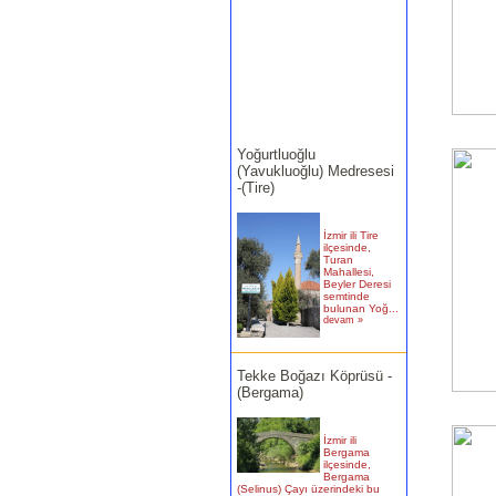
Yoğurtluoğlu
(Yavukluoğlu) Medresesi
-(Tire)
İzmir ili Tire
ilçesinde,
Turan
Mahallesi,
Beyler Deresi
semtinde
bulunan Yoğ...
devam »
Tekke Boğazı Köprüsü -
(Bergama)
İzmir ili
Bergama
ilçesinde,
Bergama
(Selinus) Çayı üzerindeki bu
köprün�...
devam »