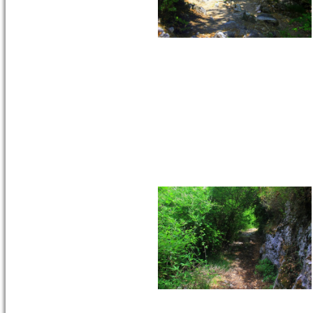
Anafartalar
Caddesi ile
Kemeraltı 863
Sokak ın
birleştiği
köşede yer
alan...
devam »
ALİ AĞA CAMİ -
MERKEZ
Günümüzde
Odunkapı
Mahallesi
olarak anılan
bölgede, 845 Sokak’ta yer
alm...
devam »