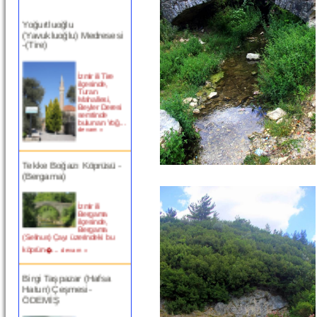
Yoğurtluoğlu
(Yavukluoğlu) Medresesi
-(Tire)
İzmir ili Tire
ilçesinde,
Turan
Mahallesi,
Beyler Deresi
semtinde
bulunan Yoğ...
devam »
Tekke Boğazı Köprüsü -
(Bergama)
İzmir ili
Bergama
ilçesinde,
Bergama
(Selinus) Çayı üzerindeki bu
köprün�...
devam »
Birgi Taşpazar (Hafsa
Hatun) Çeşmesi-
ÖDEMİŞ