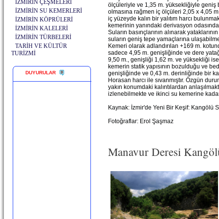
İZMİRİN ÇEŞMELERİ
ölçüleriyle ve 1,35 m. yüksekliğiyle geniş
İZMİRİN SU KEMERLERİ
olmasına rağmen iç ölçüleri 2,05 x 4,05 m. 
iç yüzeyde kalın bir yalıtım harcı bulunmak
İZMİRİN KÖPRÜLERİ
kemerinin yanındaki derivasyon odasında
İZMİRİN KALELERİ
Suların basınçlarının alınarak yataklarını
İZMİRİN TÜRBELERİ
suların geniş tepe yamaçlarına ulaşabilmesi 
TARİH VE KÜLTÜR
Kemeri olarak adlandırılan +169 m. kotund
sadece 4,95 m. genişliğinde ve dere yata
TURİZMİ
9,50 m., genişliği 1,62 m. ve yüksekliği 
kemerin statik yapısının bozulduğu ve be
DUYURULAR
genişliğinde ve 0,43 m. derinliğinde bir ka
Horasan harcı ile sıvanmıştır. Özgün dur
yakın konumdaki kalıntılardan anlaşılma
izlenebilmekte ve ikinci su kemerine kadar
Kaynak: İzmir'de Yeni Bir Keşif: Kangölü
Fotoğraflar: Erol Şaşmaz
Manavur Deresi Kangölü