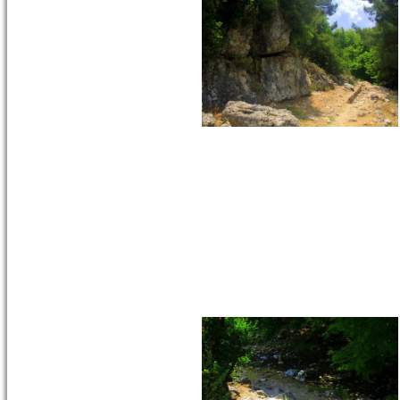
Hacı Ahmet Ağa
Çeşmesi - Mermerli
Çeşme -URLA
Hacı Ahmed
Ağa Çeşmesi -
Mermerli
Çeşme –
1645/1646
Camiatik
Mahalles...
devam »
ÇORAKKAPI
(TAŞRAKAPI) CAMİ -
MERKEZ
Çorakkapı
Camii,
Basmane
Garı’nın
karşısında,
Gaziler
Caddesi ile
Anafa...
devam »
BAŞDURAK CAMİ -
MERKEZ