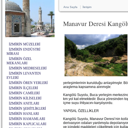
|
Ana Sayfa
İletişim
Manavur Deresi Kangöl
İZMİRİN MÜZELERİ
İZMİRİN ENDÜSTRİ
MİRASI
İZMİRİN ÖZEL
MEKANLARI
İZMİRİN MEDRESELERİ
İZMİRİN LEVANTEN
EVLERİ
İZMİRİN ÖREN YERLERİ
yerleşimlerinin kurulduğu anlaşılmıştır. B
araştırma kapsamına alınmıştır.
İZMİRİN İLÇELERİ
İZMİRİN CAMİLERİ
Kangölü Suyolu, Buca yerleşim merkezinde
İZMİRİN KİLİSELERİ
km yol kat etmektedir. Buca yöresinden to
içme suyu ihtiyacını karşılıyordu.
İZMİRİN ANITLARI
İZMİRİN ŞEHİTLİKLERİ
YAPISAL ÖZELLİKLER
İZMİRİN HANLARI
İZMİRİN HAMAMLARI
Kangölü Suyolu, Manavur Deresi’nin kolları
derivasyon odaları yardımıyla depolanıyor
İZMİRİN KAPLICALARI
ve içindeki maddeleri çökeltmek için kulla