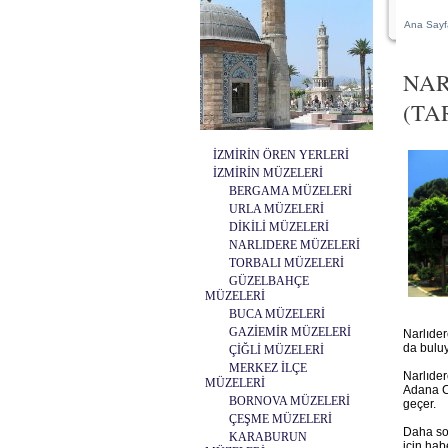
Ana Sayf
NAR
(TA
İZMİRİN ÖREN YERLERİ
İZMİRİN MÜZELERİ
BERGAMA MÜZELERİ
URLA MÜZELERİ
DİKİLİ MÜZELERİ
NARLIDERE MÜZELERİ
TORBALI MÜZELERİ
GÜZELBAHÇE
MÜZELERİ
BUCA MÜZELERİ
GAZİEMİR MÜZELERİ
Narlıder
da buluy
ÇİĞLİ MÜZELERİ
MERKEZ İLÇE
Narlıder
MÜZELERİ
Adana Ce
BORNOVA MÜZELERİ
geçer.
ÇEŞME MÜZELERİ
Daha son
KARABURUN
için hab