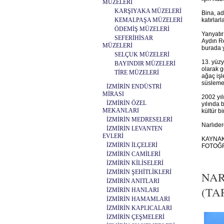
MÜZELERİ
KARŞIYAKA MÜZELERİ
Bina, ad
KEMALPAŞA MÜZELERİ
katırlarl
ÖDEMİŞ MÜZELERİ
Yanyatır
SEFERİHİSAR
Aydın Re
MÜZELERİ
burada y
SELÇUK MÜZELERİ
13. yüzy
BAYINDIR MÜZELERİ
olarak g
TİRE MÜZELERİ
ağaç işl
süslemel
İZMİRİN ENDÜSTRİ
MİRASI
2002 yıl
İZMİRİN ÖZEL
yılında 
MEKANLARI
kültür bi
İZMİRİN MEDRESELERİ
Narlıde
İZMİRİN LEVANTEN
EVLERİ
KAYNAK:
İZMİRİN İLÇELERİ
FOTOĞR
İZMİRİN CAMİLERİ
İZMİRİN KİLİSELERİ
İZMİRİN ŞEHİTLİKLERİ
NAR
İZMİRİN ANITLARI
(TAR
İZMİRİN HANLARI
İZMİRİN HAMAMLARI
İZMİRİN KAPLICALARI
İZMİRİN ÇEŞMELERİ