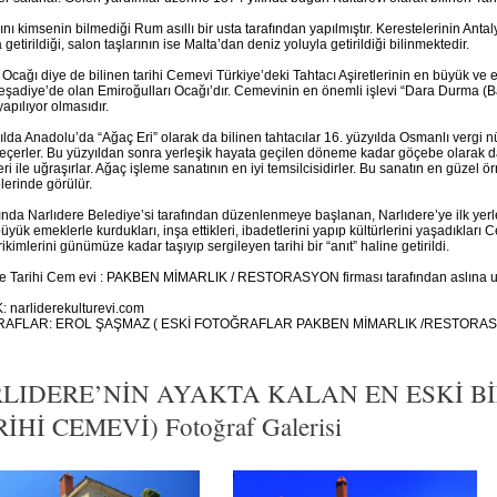
ını kimsenin bilmediği Rum asıllı bir usta tarafından yapılmıştır. Kerestelerinin An
a getirildiği, salon taşlarının ise Malta’dan deniz yoluyla getirildiği bilinmektedir.
 Ocağı diye de bilinen tarihi Cemevi Türkiye’deki Tahtacı Aşiretlerinin en büyük ve en
şadiye’de olan Emiroğulları Ocağı’dır. Cemevinin en önemli işlevi “Dara Durma (
apılıyor olmasıdır.
ılda Anadolu’da “Ağaç Eri” olarak da bilinen tahtacılar 16. yüzyılda Osmanlı vergi n
eçerler. Bu yüzyıldan sonra yerleşik hayata geçilen döneme kadar göçebe olarak da
eri ile uğraşırlar. Ağaç işleme sanatının en iyi temsilcisidirler. Bu sanatın en güzel 
erinde görülür.
ında Narlıdere Belediye’si tarafından düzenlenmeye başlanan, Narlıdere’ye ilk yer
büyük emeklerle kurdukları, inşa ettikleri, ibadetlerini yapıp kültürlerini yaşadıkla
rikimlerini günümüze kadar taşıyıp sergileyen tarihi bir “anıt” haline getirildi.
re Tarihi Cem evi : PAKBEN MİMARLIK / RESTORASYON firması tarafından aslına uy
 narliderekulturevi.com
AFLAR: EROL ŞAŞMAZ ( ESKİ FOTOĞRAFLAR PAKBEN MİMARLIK /RESTORASY
LIDERE’NİN AYAKTA KALAN EN ESKİ B
İHİ CEMEVİ) Fotoğraf Galerisi