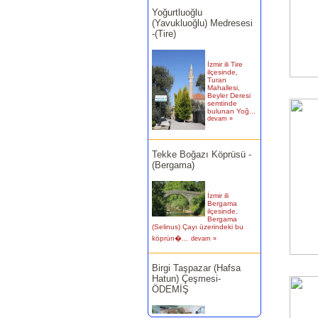
(Yavukluoğlu) Medresesi
-(Tire)
İzmir ili Tire
ilçesinde,
Turan
Mahallesi,
Beyler Deresi
semtinde
bulunan Yoğ...
devam »
Tekke Boğazı Köprüsü -
(Bergama)
İzmir ili
Bergama
ilçesinde,
Bergama
(Selinus) Çayı üzerindeki bu
köprün�...
devam »
Birgi Taşpazar (Hafsa
Hatun) Çeşmesi-
ÖDEMİŞ
Ödemiş Birgi
Mahallesi
Camikebir