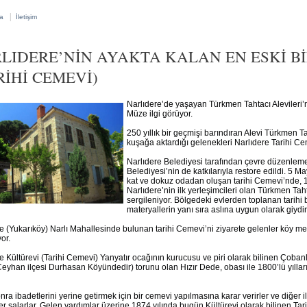
|
a
İletişim
LIDERE’NİN AYAKTA KALAN EN ESKİ B
RİHİ CEMEVİ)
Narlıdere’de yaşayan Türkmen Tahtacı Alevileri’n
Müze ilgi görüyor.
250 yıllık bir geçmişi barındıran Alevi Türkmen Tah
kuşağa aktardığı gelenekleri Narlıdere Tarihi Cem
Narlıdere Belediyesi tarafından çevre düzenlem
Belediyesi’nin de katkılarıyla restore edildi. 5 Ma
kat ve dokuz odadan oluşan tarihi Cemevi’nde, 18
Narlıdere’nin ilk yerleşimcileri olan Türkmen Taht
sergileniyor. Bölgedeki evlerden toplanan tarihi 
materyallerin yanı sıra aslına uygun olarak giydir
e (Yukarıköy) Narlı Mahallesinde bulunan tarihi Cemevi’ni ziyarete gelenler köy m
or.
e Kültürevi (Tarihi Cemevi) Yanyatır ocağının kurucusu ve piri olarak bilinen Çoba
yhan ilçesi Durhasan Köyündedir) torunu olan Hızır Dede, obası ile 1800’lü yıllar
ra ibadetlerini yerine getirmek için bir cemevi yapılmasına karar verirler ve diğer i
er salarlar. Gelen yardımlar üzerine 1874 yılında bugün Kültürevi olarak bilinen Tar