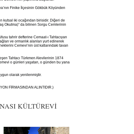
talya’nın Finike İlçesinin Gökbük Köyünden
 kutsal iki ocağından birisidir. Diğeri de
Baş Okutma)” da bilinen Sorgu Cemlerinin
üfusu tahrir defterine Cemaat-ı Tahtacıyan
ğları ve ormanlık alanları yurt edinerek
örneklerini Cemevi’nin üst katlarındaki tavan
leşen Tahtacı Türkmen Alevilerinin 1874
rı Cemevi o günleri yaşatan, o günden bu yana
gun olarak yenilenmiştir.
ON FİRMASINDAN ALINTIDIR.)
İNASI KÜLTÜREVİ