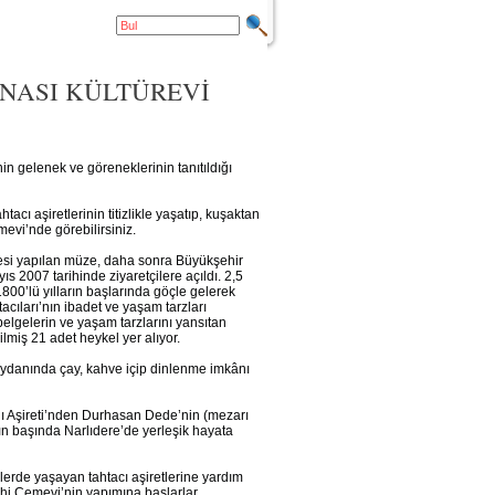
İNASI KÜLTÜREVİ
in gelenek ve göreneklerinin tanıtıldığı
tacı aşiretlerinin titizlikle yaşatıp, kuşaktan
evi’nde görebilirsiniz.
esi yapılan müze, daha sonra Büyükşehir
yıs 2007 tarihinde ziyaretçilere açıldı. 2,5
00’lü yılların başlarında göçle gelerek
acıları’nın ibadet ve yaşam tarzları
belgelerin ve yaşam tarzlarını yansıtan
ilmiş 21 adet heykel yer alıyor.
eydanında çay, kahve içip dinlenme imkânı
nlı Aşireti’nden Durhasan Dede’nin (mezarı
ın başında Narlıdere’de yerleşik hayata
llerde yaşayan tahtacı aşiretlerine yardım
ihi Cemevi’nin yapımına başlarlar.