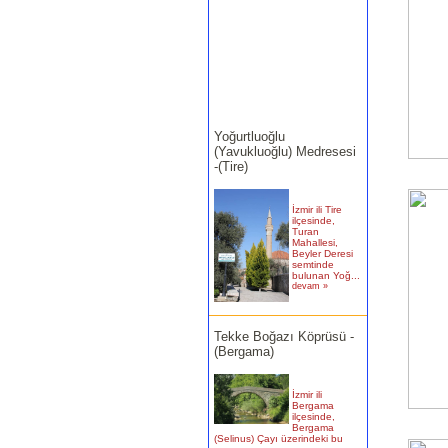
Yoğurtluoğlu
(Yavukluoğlu) Medresesi
-(Tire)
İzmir ili Tire
ilçesinde,
Turan
Mahallesi,
Beyler Deresi
semtinde
bulunan Yoğ...
devam »
Tekke Boğazı Köprüsü -
(Bergama)
İzmir ili
Bergama
ilçesinde,
Bergama
(Selinus) Çayı üzerindeki bu
köprün�...
devam »