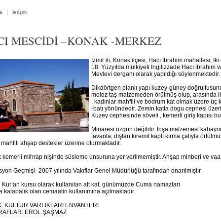
|
a
İletişim
CI MESCİDİ –KONAK -MERKEZ
İzmir ili, Konak ilçesi, Hacı İbrahim mahallesi, İ
18. Yüzyılda mülkiyeti İngilizzade Hacı ibrahim v
Mevlevi dergahı olarak yapıldığı söylenmektedir.
Dikdörtgen planlı yapı kuzey-güney doğrultusunda
moloz taş malzemeden örülmüş olup, arasında iki 
, kadınlar mahfili ve bodrum kat olmak üzere üç k
-batı yönündedir. Zemin katta dogu cephesi üzeri
Kuzey cephesinde söveli , kemerli giriş kapısı b
Minaresi özgün değildir. İnşa malzemesi kabayon
tavanla, dıştan kiremit kaplı kırma çatıyla örtü
 mahfili ahşap destekler üzerine oturmaktadır.
 kemerli mihrap nişinde süsleme unsuruna yer verilmemiştir. Ahşap minberi ve vaa
yon Geçmişi- 2007 yılında Vakıflar Genel Müdürlüğü tarafından onarılmıştır.
 Kur’an kursu olarak kullanılan alt kat, günümüzde Cuma namazları
a kalabalık olan cemaatin kullanımına açılmaktadır.
: KÜLTÜR VARLIKLARI ENVANTERİ
AFLAR: EROL ŞAŞMAZ