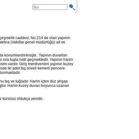
ki çeşmelik caddesi, No:214 de olan yapının
akfına (Vakıflar genel müdürlüğü) ait ve
 konumlandırılmıştır.. Yapının duvarları
sıra tugla hatıl geçmektedir. Yapının harim
ısmı vardır. Giriş merdivenleri yapının kuzey
nde iki adet taş söveli kemerli pencere.
ulunmaktadır.
u taş ve tuğladır. Harim içten düz ahşap
lmüştür. Harim kuzey duvarı boyunca uzanan
z kürsüsü oldukça yenidir.