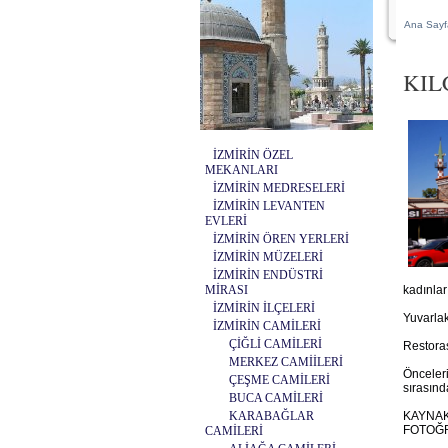
Ana Sayf
KIL
İZMİRİN ÖZEL
MEKANLARI
İZMİRİN MEDRESELERİ
İZMİRİN LEVANTEN
EVLERİ
İZMİRİN ÖREN YERLERİ
İZMİRİN MÜZELERİ
İZMİRİN ENDÜSTRİ
MİRASI
kadınlar
İZMİRİN İLÇELERİ
Yuvarlak
İZMİRİN CAMİLERİ
ÇİĞLİ CAMİLERİ
Restoras
MERKEZ CAMİİLERİ
Önceleri
ÇEŞME CAMİLERİ
sırasınd
BUCA CAMİLERİ
KARABAĞLAR
KAYNAK
FOTOĞR
CAMİLERİ