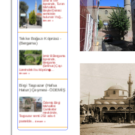
ilçesinde, Turan
Mahallesi,
Beyler Deresi
semtinde
bulunan Yoğ...
devam »
Tekke Boğazı Köprüsü -
(Bergama)
İzmir ili Bergama
ilçesinde,
Bergama
(Selinus) Çayı
üzerindeki bu köprün�...
devam »
Birgi Taşpazar (Hafsa
Hatun) Çeşmesi- ÖDEMİŞ
Ödemiş Birgi
Mahallesi
Camikebir
mevkiinde,
Taşpazar semti 253 ada 4
parselde...
devam »
Kitabesiz Çeşmeler 4-
ÇEŞME