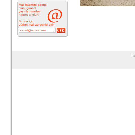
Mail listemize abone
olun, güncel
yayınlarımızdan
Resimde
haberdar olun!
görülen çeşme
İnkilap Caddesi
Bunun için,
üzerinde yer
Lütfen mail adresinizi girin.
alan çarşı
bitiminde...
devam »
Marifi Dergahı Şeyh Yusuf
Efendi Çeşmesi-ÇEŞME
Tüm
MARİFİ
DERGÂHI ŞEYH
YUSUF EFENDİ
ÇEŞMESİ Yeri:
Kale Sokak ile Hamam S...
devam »
Hacı Ahmet Ağa Çeşmesi
- Mermerli Çeşme -URLA
Hacı Ahmed Ağa
Çeşmesi -
Mermerli Çeşme
– 1645/1646
Camiatik
Mahalles...
devam »