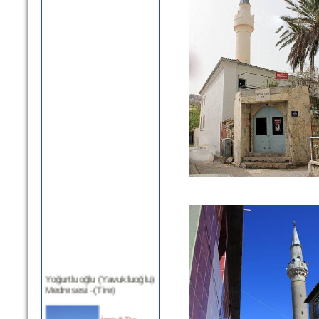
Yoğurtluoğlu (Yavukluoğlu)
Medresesi -(Tire)
İzmir ili Tire