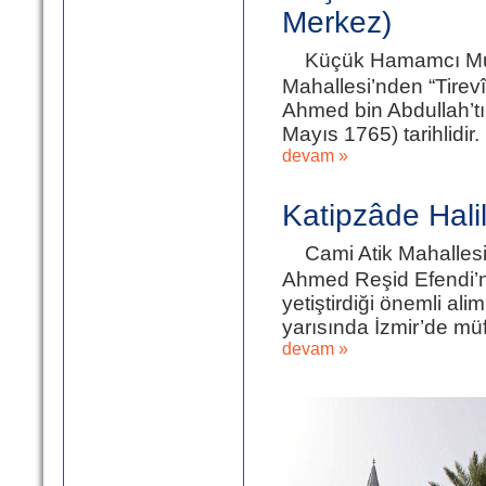
Merkez)
Küçük Hamamcı Must
Mahallesi’nden “Tire
Ahmed bin Abdullah’tı
Mayıs 1765) tarihlidir.
devam »
Katipzâde Hali
Cami Atik Mahallesi
Ahmed Reşid Efendi’ni
yetiştirdiği önemli ali
yarısında İzmir’de müf
devam »