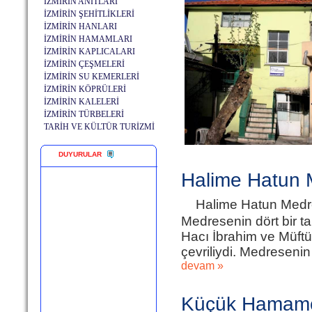
İZMİRİN ANITLARI
İZMİRİN ŞEHİTLİKLERİ
İZMİRİN HANLARI
İZMİRİN HAMAMLARI
İZMİRİN KAPLICALARI
İZMİRİN ÇEŞMELERİ
İZMİRİN SU KEMERLERİ
İZMİRİN KÖPRÜLERİ
İZMİRİN KALELERİ
İZMİRİN TÜRBELERİ
TARİH VE KÜLTÜR TURİZMİ
DUYURULAR
Halime Hatun 
Halime Hatun Medre
Medresenin dört bir t
Hacı İbrahim ve Müftü 
çevriliydi. Medreseni
devam »
Küçük Hamamcı