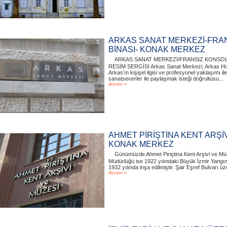
ARKAS SANAT MERKEZİ-FRA
BİNASI- KONAK MERKEZ
ARKAS SANAT MERKEZİ/FRANSIZ KONSOLO
RESİM SERGİSİ Arkas Sanat Merkezi, Arkas Hol
Arkas’ın kişişel ilgisi ve profesyonel yaklaşımı 
sanatseverler ile paylaşmak isteği doğrultusu...
devam »
AHMET PİRİŞTİNA KENT ARŞİV
KONAK MERKEZ
Günümüzde Ahmet Piriştina Kent Arşivi ve Müz
Müdürlüğü ise 1922 yılındaki Büyük İzmir Yangı
1932 yılında inşa edilmiştir. Şair Eşref Bulvarı üz
devam »