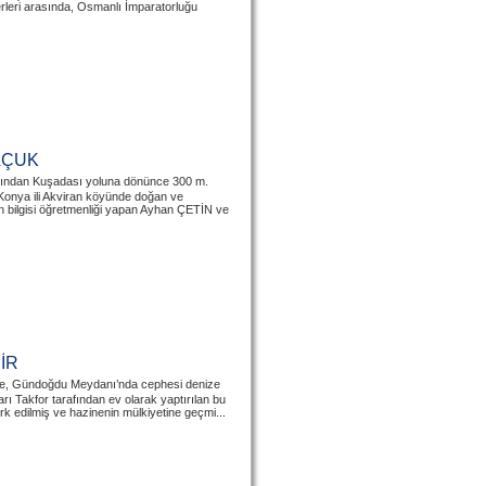
erleri arasında, Osmanlı İmparatorluğu
LÇUK
ından Kuşadası yoluna dönünce 300 m.
 Konya ili Akviran köyünde doğan ve
n bilgisi öğretmenliği yapan Ayhan ÇETİN ve
İR
nde, Gündoğdu Meydanı’nda cephesi denize
arı Takfor tarafından ev olarak yaptırılan bu
erk edilmiş ve hazinenin mülkiyetine geçmi...