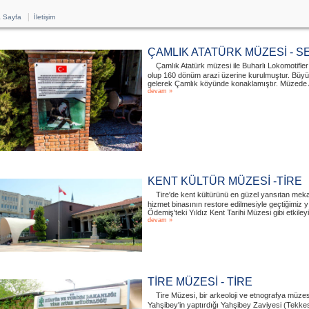
|
 Sayfa
İletişim
ÇAMLIK ATATÜRK MÜZESİ - 
Çamlık Atatürk müzesi ile Buharlı Lokomotifle
olup 160 dönüm arazi üzerine kurulmuştur. Büyük
gelerek Çamlık köyünde konaklamıştır. Müzede At
devam »
KENT KÜLTÜR MÜZESİ -TİRE
Tire'de kent kültürünü en güzel yansıtan meka
hizmet binasının restore edilmesiyle geçtiğimiz 
Ödemiş'teki Yıldız Kent Tarihi Müzesi gibi etkileyic
devam »
TİRE MÜZESİ - TİRE
Tire Müzesi, bir arkeoloji ve etnografya müzes
Yahşibey'in yaptırdığı Yahşibey Zaviyesi (Tekkes