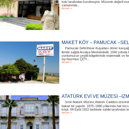
kolu tarafından kurulmuştur. Müzenin değerli es
zamanında...
devam »
MAKET KÖY – PAMUCAK –SE
Pamucak-Seferihisar-Kuşadası döner kavşağ
ileride sağda Arvalya Mevkiindedir. 1940 yılında
yurdumuzun çeşitli bölgelerinde matematik ve fe
eşi Nazmiye ÇETİ...
devam »
ATATÜRK EVİ VE MÜZESİ –İZM
İzmir Atatürk Müzesi; Atatürk Caddesi üzeri
bakan bir yapıdır. 1875–1880 yıllarında halı tücc
köşk, 09 Eylül 1922 tarihinde sahibi tarafından t
devam »