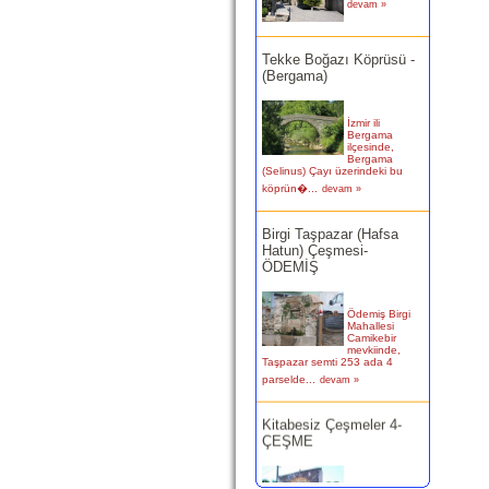
Tekke Boğazı Köprüsü -
(Bergama)
İzmir ili
Bergama
ilçesinde,
Bergama
(Selinus) Çayı üzerindeki bu
köprün�...
devam »
Birgi Taşpazar (Hafsa
Hatun) Çeşmesi-
ÖDEMİŞ
Ödemiş Birgi
Mahallesi
Camikebir
mevkiinde,
Taşpazar semti 253 ada 4
parselde...
devam »
Kitabesiz Çeşmeler 4-
ÇEŞME
Resimde
görülen çeşme