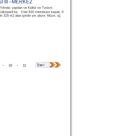
İ III –MERKEZ
Yılında yapılan ve Kültür ve Turizm
ültürpark'ta; 3 bin 820 metrekare kapalı, 9
n 320 m2 alan içinde yer alıyor. Müze, üç
-
-
10
11