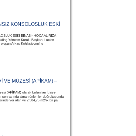
NSIZ KONSOLOSLUK ESKİ
SLUK ESKİ BİNASI- HOCA ALİRIZA
ding Yönetim Kurulu Başkanı Lucien
ile oluşan Arkas Koleksiyonu’nu
İ VE MÜZESİ (APİKAM) –
esi (APİKAM) olarak kullanılan İtfaiye
nı sonrasında alınan önlemler doğrultusunda
erinde yer alan ve 2.304,75 m2’lik bir pa...