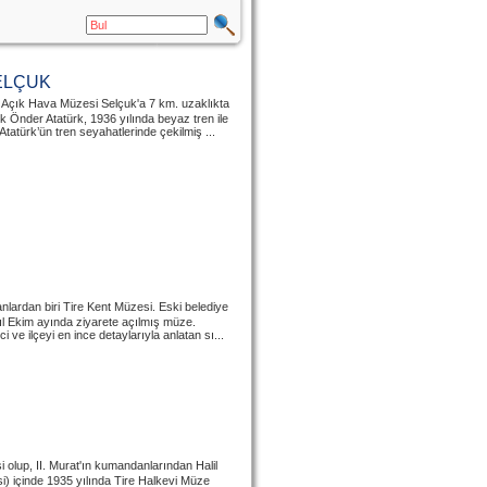
SELÇUK
r Açık Hava Müzesi Selçuk'a 7 km. uzaklıkta
 Önder Atatürk, 1936 yılında beyaz tren ile
atürk’ün tren seyahatlerinde çekilmiş ...
nlardan biri Tire Kent Müzesi. Eski belediye
yıl Ekim ayında ziyarete açılmış müze.
i ve ilçeyi en ince detaylarıyla anlatan sı...
i olup, II. Murat'ın kumandanlarından Halil
i) içinde 1935 yılında Tire Halkevi Müze