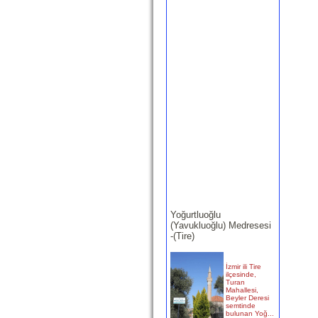
Yoğurtluoğlu
(Yavukluoğlu) Medresesi
-(Tire)
İzmir ili Tire
ilçesinde,
Turan
Mahallesi,
Beyler Deresi
semtinde
bulunan Yoğ...
devam »