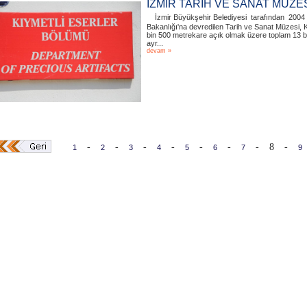
İZMİR TARİH VE SANAT MÜZES
İzmir Büyükşehir Belediyesi tarafından 2004 
Bakanlığı'na devredilen Tarih ve Sanat Müzesi, K
bin 500 metrekare açık olmak üzere toplam 13 bi
ayr...
devam »
-
-
-
-
-
-
-
8
-
1
2
3
4
5
6
7
9