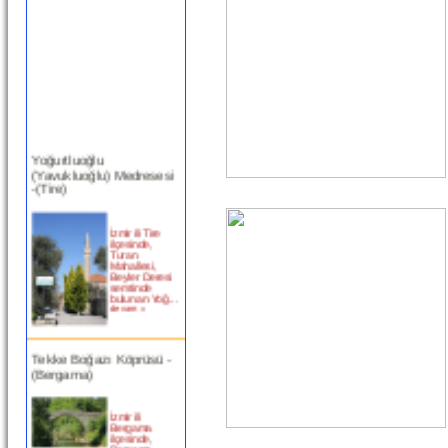
Yoğurtluoğlu
(Yavukluoğlu) Medresesi
-(Tire)
İzmir ili Tire
ilçesinde,
Turan
Mahallesi,
Beyler Deresi
semtinde
bulunan Yoğ...
devam »
Tekke Boğazı Köprüsü -
(Bergama)
İzmir ili
Bergama
ilçesinde,
Bergama