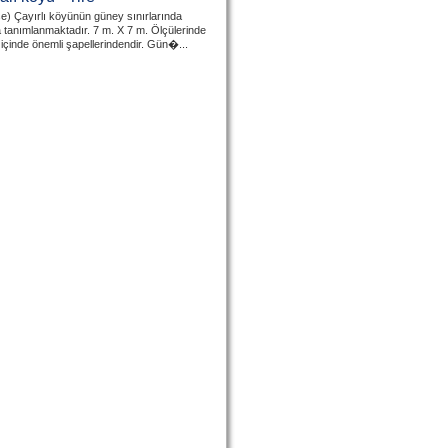
ise) Çayırlı köyünün güney sınırlarında
tanımlanmaktadır. 7 m. X 7 m. Ölçülerinde
ı içinde önemli şapellerindendir. Gün�...