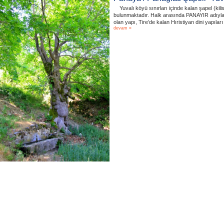
Yuvalı köyü sınırları içinde kalan şapel (kil
bulunmaktadır. Halk arasında PANAYIR adıyla 
olan yapı, Tire’de kalan Hıristiyan dini yapılar
devam »