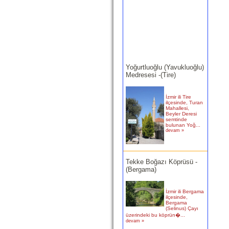
Yoğurtluoğlu (Yavukluoğlu)
Medresesi -(Tire)
İzmir ili Tire
ilçesinde, Turan
Mahallesi,
Beyler Deresi
semtinde
bulunan Yoğ...
devam »
Tekke Boğazı Köprüsü -
(Bergama)
İzmir ili Bergama
ilçesinde,
Bergama
(Selinus) Çayı
üzerindeki bu köprün�...
devam »