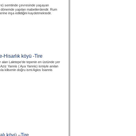
ere) semtinde çevresinde yaşayan
Geç dönemde yapılan mabetlerdendir. Rum
rine inşa edildiğini kaydetmektedir.
-Hisarlık köyü -Tire
 alan Laletepe’de tepenin en üstünde yer
Aziz Yannis ( Aya Yannis) ismiyle anılan
la kilisenin doğru ismi Agios İoannis
lı köyü –Tire