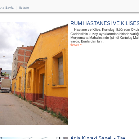
|
na Sayfa
İletişim
RUM HASTANESİ VE KİLİSES
Hastane ve Kilise, Kurtuluş İlköğretim Oku
Caddesi’nin kuzey ayaklarından birinde varlığ
Meryemana Mahallesinde (şimdi Kurtuluş Mahal
vardır. Bunlardan biri...
devam »
Agia Kiryaki Şapeli - Tire