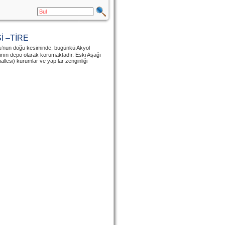
İ –TİRE
lu’nun doğu kesiminde, bugünkü Akyol
ının depo olarak korumaktadır. Eski Aşağı
lesi) kurumlar ve yapılar zenginliği