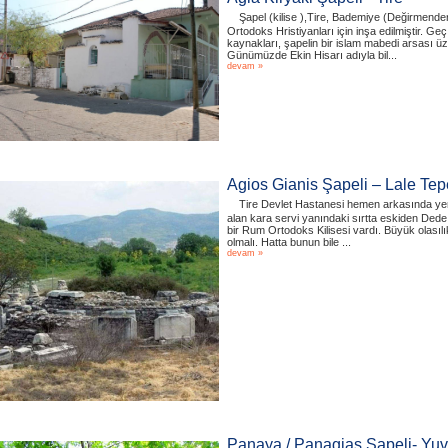
Şapel (kilise ),Tire, Bademiye (Değirmend
Ortodoks Hristiyanları için inşa edilmiştir. 
kaynakları, şapelin bir islam mabedi arsası üze
Günümüzde Ekin Hisarı adıyla bil...
devam »
Agios Gianis Şapeli – Lale Tepe
Tire Devlet Hastanesi hemen arkasında yer
alan kara servi yanındaki sırtta eskiden Dede 
bir Rum Ortodoks Kilisesi vardı. Büyük olasılık
olmalı. Hatta bunun bile ...
devam »
Panaya / Panagias Şapeli- Yuva