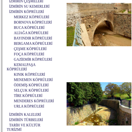
İZMİRİN ÇEŞMELERİ
İZMİRİN SU KEMERLERİ
İZMİRİN KÖPRÜLERİ
MERKEZ KÖPRÜLERİ
BORNOVA KÖPRÜLERİ
BUCA KÖPRÜLERİ
ALİAĞA KÖPRÜLERİ
BAYINDIR KÖPRÜLERİ
BERGAMA KÖPRÜLERİ
ÇEŞME KÖPRÜLERİ
FOÇA KÖPRÜLERİ
GAZİEMİR KÖPRÜLERİ
KEMALPAŞA
KÖPRÜLERİ
KINIK KÖPRÜLERİ
MENEMEN KÖPRÜLERİ
ÖDEMİŞ KÖPRÜLERİ
SELÇUK KÖPRÜLERİ
TİRE KÖPRÜLERİ
MENDERES KÖPRÜLERİ
URLA KÖPRÜLERİ
İZMİRİN KALELERİ
İZMİRİN TÜRBELERİ
TARİH VE KÜLTÜR
TURİZMİ