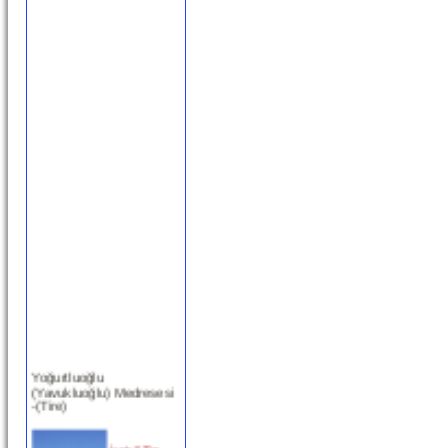
Yoğurtluoğlu
(Yavukluoğlu) Medresesi
-(Tire)
İzmir ili Tire