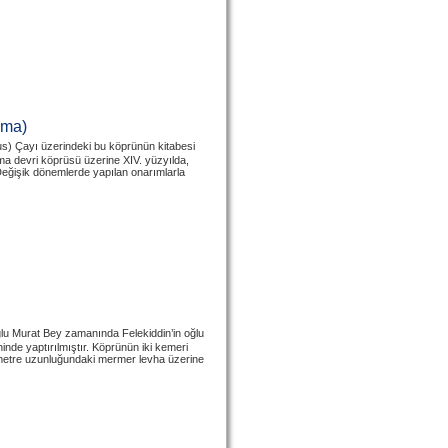
ama)
us) Çayı üzerindeki bu köprünün kitabesi
 devri köprüsü üzerine XIV. yüzyılda,
eğişik dönemlerde yapılan onarımlarla
ğlu Murat Bey zamanında Felekiddin’in oğlu
inde yaptırılmıştır. Köprünün iki kemeri
ki metre uzunluğundaki mermer levha üzerine