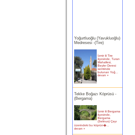
Yoğurtluoğlu (Yavukluoğlu)
Medresesi -(Tire)
İzmir ili Tire
ilçesinde, Turan
Mahallesi,
Beyler Deresi
semtinde
bulunan Yoğ...
devam »
Tekke Boğazı Köprüsü -
(Bergama)
İzmir ili Bergama
ilçesinde,
Bergama
(Selinus) Çayı
üzerindeki bu köprün�...
devam »