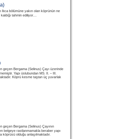
a)
n Ilıca bölümüne yakın olan köprünün ne
ldığı tahmin ediliyor....
)
nden geçen Bergama (Selinus) Çayı üzerinde
iştir. Yapı üslubundan MS. II. – III.
aktadır. Köprü kesme taştan üç yuvarlak
nden geçen Bergama (Selinus) Çayının
ten belgeye rastlanmamakla beraber yapı
ma köprüsü olduğu anlaşılmaktadır.