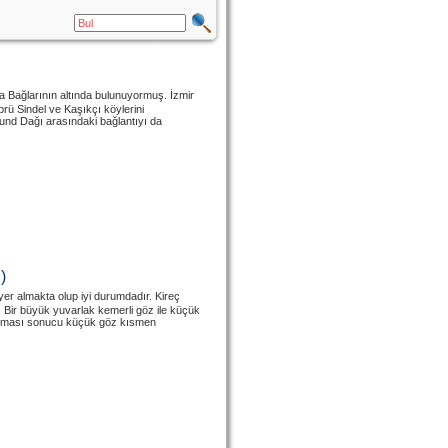
ağlarının altında bulunuyormuş. İzmir
rü Sindel ve Kaşıkçı köylerini
und Dağı arasındaki bağlantıyı da
)
r almakta olup iyi durumdadır. Kireç
. Bir büyük yuvarlak kemerli göz ile küçük
olması sonucu küçük göz kısmen