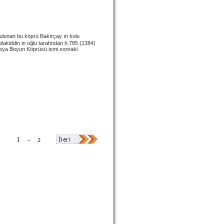
bulunan bu köprü Bakırçay ın kolu
elakiddin in oğlu tarafından h.785 (1384)
veya Boyun Köprüsü ismi sonraki
1
-
2