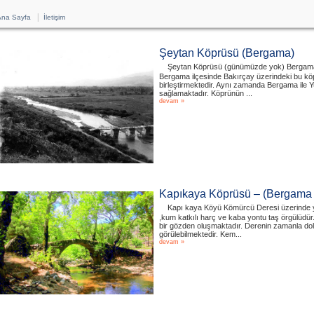
|
na Sayfa
İletişim
Şeytan Köprüsü (Bergama)
Şeytan Köprüsü (günümüzde yok) Bergama B
Bergama ilçesinde Bakırçay üzerindeki bu köp
birleştirmektedir. Aynı zamanda Bergama ile Y
sağlamaktadır. Köprünün ...
devam »
Kapıkaya Köprüsü – (Bergama 
Kapı kaya Köyü Kömürcü Deresi üzerinde ye
,kum katkılı harç ve kaba yontu taş örgülüdür
bir gözden oluşmaktadır. Derenin zamanla d
görülebilmektedir. Kem...
devam »