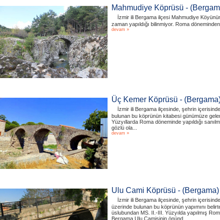
Mahmudiye Köprüsü - (Bergam
İzmir ili Bergama ilçesi Mahmudiye Köyünü
zaman yapıldığı bilinmiyor. Roma döneminden ka
devam »
Üç Kemer Köprüsü - (Bergama
İzmir ili Bergama ilçesinde, şehrin içerisi
bulunan bu köprünün kitabesi günümüze gelemem
Yüzyıllarda Roma döneminde yapıldığı sanılm
gözlü ola...
devam »
Ulu Cami Köprüsü - (Bergama)
İzmir ili Bergama ilçesinde, şehrin içerisi
üzerinde bulunan bu köprünün yapımını belir
üslubundan MS. II.-III. Yüzyılda yapılmış Ro
Bergama Ulu Camisinin önünd...