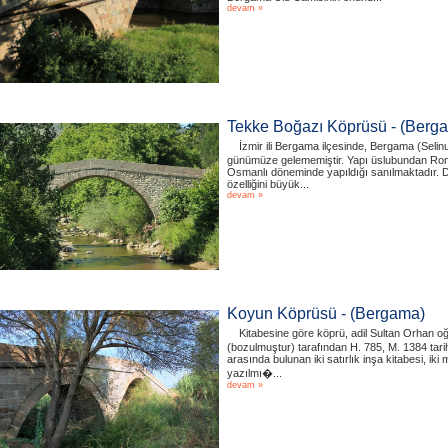
devam »
Tekke Boğazı Köprüsü - (Berg
İzmir ili Bergama ilçesinde, Bergama (Selin
günümüze gelememiştir. Yapı üslubundan Roma
Osmanlı döneminde yapıldığı sanılmaktadır. D
özelliğini büyük...
devam »
Koyun Köprüsü - (Bergama)
Kitabesine göre köprü, adil Sultan Orhan o
(bozulmuştur) tarafından H. 785, M. 1384 tarih
arasında bulunan iki satırlık inşa kitabesi, i
yazılmı�...
devam »