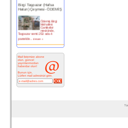
Birgi Taşpazar (Hafsa
Hatun) Çeşmesi- ÖDEMİŞ
Ödemiş Birgi
Mahallesi
Camikebir
mevkiinde,
Taşpazar semti 253 ada 4
parselde...
devam »
Kitabesiz Çeşmeler 4-
ÇEŞME
Mail listemize abone
olun, güncel
yayınlarımızdan
Resimde
haberdar olun!
görülen çeşme
İnkilap Caddesi
Bunun için,
üzerinde yer
Lütfen mail adresinizi girin.
alan çarşı
bitiminde...
devam »
Marifi Dergahı Şeyh Yusuf
Efendi Çeşmesi-ÇEŞME
Tüm
MARİFİ
DERGÂHI ŞEYH
YUSUF EFENDİ
ÇEŞMESİ Yeri:
Kale Sokak ile Hamam S...