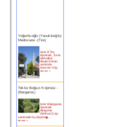
Yoğurtluoğlu (Yavukluoğlu)
Medresesi -(Tire)
İzmir ili Tire
ilçesinde, Turan
Mahallesi,
Beyler Deresi
semtinde
bulunan Yoğ...
devam »
Tekke Boğazı Köprüsü -
(Bergama)
İzmir ili Bergama
ilçesinde,
Bergama
(Selinus) Çayı
üzerindeki bu köprün�...
devam »