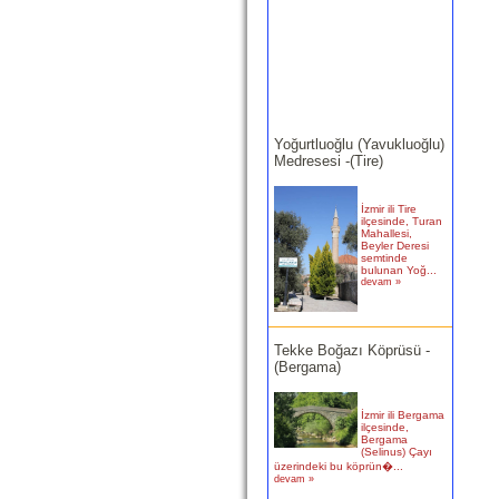
Yoğurtluoğlu (Yavukluoğlu)
Medresesi -(Tire)
İzmir ili Tire
ilçesinde, Turan
Mahallesi,
Beyler Deresi
semtinde
bulunan Yoğ...
devam »
Tekke Boğazı Köprüsü -
(Bergama)
İzmir ili Bergama
ilçesinde,
Bergama
(Selinus) Çayı
üzerindeki bu köprün�...
devam »