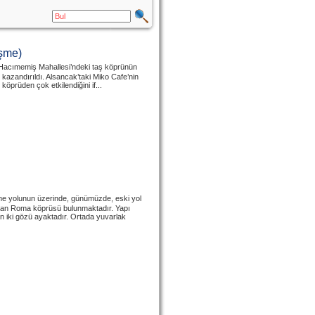
eşme)
n Hacımemiş Mahallesi’ndeki taş köprünün
 kazandırıldı. Alsancak’taki Miko Cafe’nin
öprüden çok etkilendiğini if...
e yolunun üzerinde, günümüzde, eski yol
ş olan Roma köprüsü bulunmaktadır. Yapı
n iki gözü ayaktadır. Ortada yuvarlak