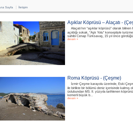
|
na Sayfa
İletişim
Aşıklar Köprüsü – Alaçatı - (Ç
Alaçatı’nın “aşıklar köprüsü” olarak biline
açıldığı sokak, “Aşk Yolu” konseptiyle turizme
sahibi Cenap Türksavaş, 15 yıl önce gördüğü k
devam »
Roma Köprüsü - (Çeşme)
İzmir-Çeşme karayolu üzerinde, Eski Çeşm
ile birlikte bir bölümü deniz içerisinde kalmı
üslubundan MS. II. yüzyıla tarihlenen köprünü
kemerli büyük b...
devam »