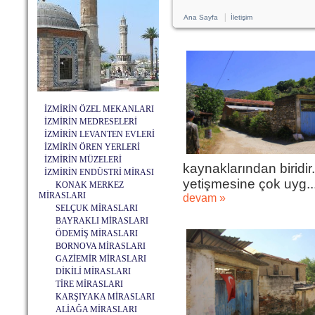
|
Ana Sayfa
İletişim
İZMİRİN ÖZEL MEKANLARI
İZMİRİN MEDRESELERİ
İZMİRİN LEVANTEN EVLERİ
İZMİRİN ÖREN YERLERİ
İZMİRİN MÜZELERİ
kaynaklarından biridir.
İZMİRİN ENDÜSTRİ MİRASI
yetişmesine çok uyg..
KONAK MERKEZ
MİRASLARI
devam »
SELÇUK MİRASLARI
BAYRAKLI MİRASLARI
ÖDEMİŞ MİRASLARI
BORNOVA MİRASLARI
GAZİEMİR MİRASLARI
DİKİLİ MİRASLARI
TİRE MİRASLARI
KARŞIYAKA MİRASLARI
ALİAĞA MİRASLARI