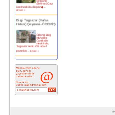
(Selinus) Çayı
üzerindeki bu köprün�...
devam »
Birgi Taşpazar (Hafsa
Hatun) Çeşmesi- ÖDEMİŞ
Ödemiş Birgi
Mahallesi
Camikebir
mevkiinde,
Taşpazar semti 253 ada 4
parselde...
devam »
Kitabesiz Çeşmeler 4-
ÇEŞME
Mail listemize abone
olun, güncel
Resimde
yayınlarımızdan
görülen çeşme
haberdar olun!
İnkilap Caddesi
üzerinde yer
Bunun için,
alan çarşı
Lütfen mail adresinizi girin.
bitiminde...
devam »
Marifi Dergahı Şeyh Yusuf
Efendi Çeşmesi-ÇEŞME
Tüm