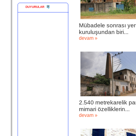
DUYURULAR
Mübadele sonrası yerl
kuruluşundan biri...
devam »
2.540 metrekarelik par
mimari özelliklerin...
devam »