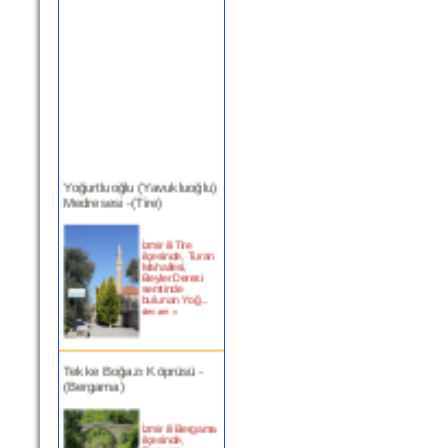
Yoğurtluoğlu (Yavukluoğlu)
Medresesi -(Tire)
İzmir ili Tire
ilçesinde, Turan
Mahallesi,
Beyler Deresi
semtinde
bulunan Yoğ...
devam »
Tekke Boğazı Köprüsü -
(Bergama)
İzmir ili Bergama
ilçesinde,
Bergama