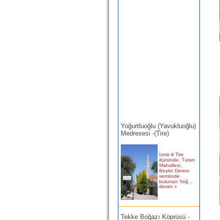
Yoğurtluoğlu (Yavukluoğlu)
Medresesi -(Tire)
İzmir ili Tire
ilçesinde, Turan
Mahallesi,
Beyler Deresi
semtinde
bulunan Yoğ...
devam »
Tekke Boğazı Köprüsü -
(Bergama)