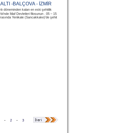
ALTI -BALÇOVA - İZMİR
lı döneminden kalan en eski şehitlik
bi’nde İtilaf Devletleri filosunun . 05 – 15
ırasında Yenikale (Sancakkake)’de şehit
-
-
2
3