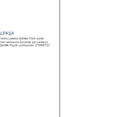
ALPAŞA
 İnönü caddesi Şehitler Parkı içinde
ü’nün namusunu korumak için canlarını
ır. Şehitlik Küçük Levhasında: ZİYARETÇİ