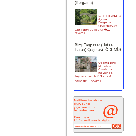
İzmir ili Bergama
ilçesinde,
Bergama
(Selinus) Çayı
üzerindeki bu köprün�...
devam »
Birgi Taşpazar (Hafsa
Hatun) Çeşmesi- ÖDEMİŞ
Ödemiş Birgi
Mahallesi
Camikebir
mevkiinde,
Taşpazar semti 253 ada 4
parselde...
devam »
Kitabesiz Çeşmeler 4-
ÇEŞME
Mail listemize abone
olun, güncel
yayınlarımızdan
Resimde
haberdar olun!
görülen çeşme
İnkilap Caddesi
Bunun için,
üzerinde yer
Lütfen mail adresinizi girin.
alan çarşı
bitiminde...
devam »