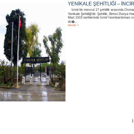
YENİKALE ŞEHİTLİĞİ – İNCİR
İzmir’de mevcut 17 şehitlik arasında Osman
Yenikale Şehitliği’dir. Şehitlik, Birinci Dünya Har
Mart 1915 tarihlerinde İzmir’i bombardımanı s
dü�...
devam »
1