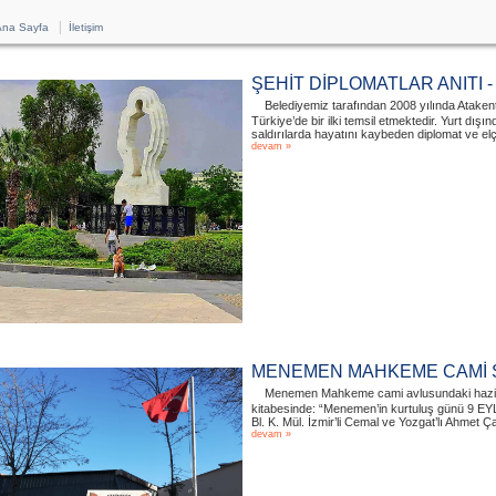
|
na Sayfa
İletişim
ŞEHİT DİPLOMATLAR ANITI 
Belediyemiz tarafından 2008 yılında Atakent’t
Türkiye’de bir ilki temsil etmektedir. Yurt dış
saldırılarda hayatını kaybeden diplomat ve elçili
devam »
MENEMEN MAHKEME CAMİ Ş
Menemen Mahkeme cami avlusundaki hazire
kitabesinde: “Menemen’in kurtuluş günü 9 EY
Bl. K. Mül. İzmir’li Cemal ve Yozgat’lı Ahmet Ça
devam »