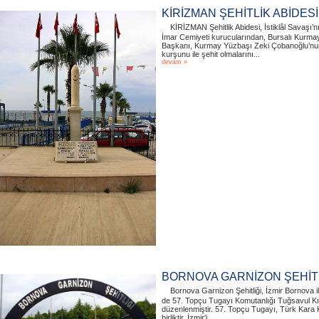
KİRİZMAN ŞEHİTLİK ABİDESİ
KİRİZMAN Şehitlik Abidesi, İstiklâl Savaşı’n
İmar Cemiyeti kurucularından, Bursalı Kurm
Başkanı, Kurmay Yüzbaşı Zeki Çobanoğlu’nun 
kurşunu ile şehit olmalarını...
devam »
BORNOVA GARNİZON ŞEHİTLİ
Bornova Garnizon Şehitliği, İzmir Bornova 
de 57. Topçu Tugayı Komutanlığı Tuğsavul Kış
düzenlenmiştir. 57. Topçu Tugayı, Türk Kara Ku
birliktir. İzmir'i...