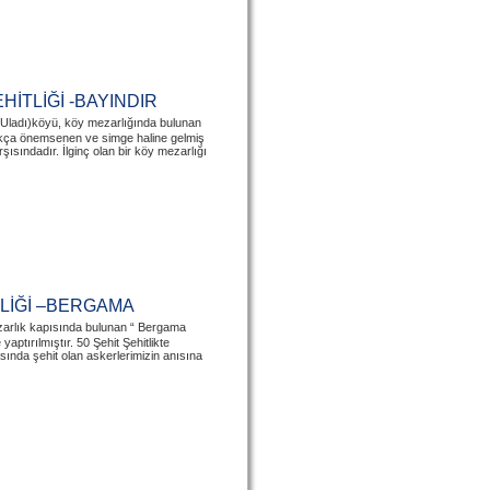
HİTLİĞİ -BAYINDIR
mi Uladı)köyü, köy mezarlığında bulunan
ldukça önemsenen ve simge haline gelmiş
ısındadır. İlginç olan bir köy mezarlığı
LİĞİ –BERGAMA
ezarlık kapısında bulunan “ Bergama
aptırılmıştır. 50 Şehit Şehitlikte
ında şehit olan askerlerimizin anısına