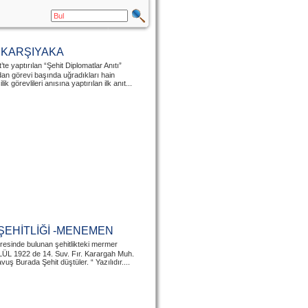
- KARŞIYAKA
e yaptırılan “Şehit Diplomatlar Anıtı”
ından görevi başında uğradıkları hain
k görevlileri anısına yaptırılan ilk anıt...
EHİTLİĞİ -MENEMEN
sinde bulunan şehitlikteki mermer
LÜL 1922 de 14. Suv. Fır. Karargah Muh.
vuş Burada Şehit düştüler. “ Yazılıdır....