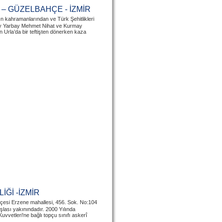
 – GÜZELBAHÇE - İZMİR
ın kahramanlarından ve Türk Şehitlikleri
ay Yarbay Mehmet Nihat ve Kurmay
Urla’da bir teftişten dönerken kaza
Ğİ -İZMİR
ilçesi Erzene mahallesi, 456. Sok. No:104
lası yakınındadır. 2000 Yılında
vvetleri'ne bağlı topçu sınıfı askerî