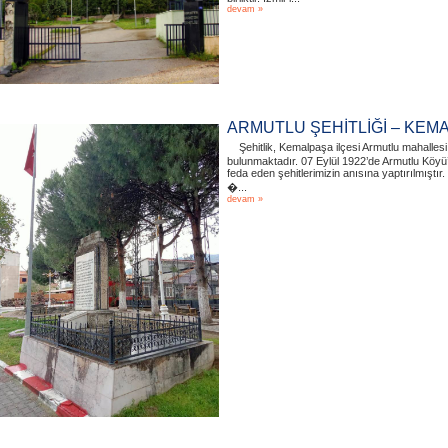
devam »
ARMUTLU ŞEHİTLİĞİ – KEM
Şehitlik, Kemalpaşa ilçesi Armutlu mahallesi
bulunmaktadır. 07 Eylül 1922’de Armutlu Köy
feda eden şehitlerimizin anısına yaptırılmışt
�...
devam »