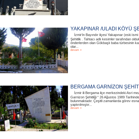
YAKAPINAR /ULADI KÖYÜ ŞE
İzmir’in Bayındır ilçesi Yakapınar (eski is
Şehitlik . Tahtacı adlı kesimler tarafından o
önderlerden olan Gökbaşlı baba türbesinin karş
olar...
devam »
BERGAMA GARNİZON ŞEHİT
İzmir ili Bergama ilçe merkezindeki Asri m
Garnizon Şehitliği “ 26 Ağustos 1989 Tarihinde y
bulunmaktadır. Çeşitli zamanlarda görev esnas
yaptırılmıştır...
devam »