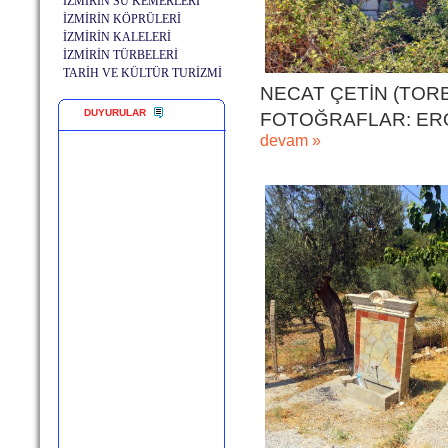
İZMİRİN SU KEMERLERİ
İZMİRİN KÖPRÜLERİ
İZMİRİN KALELERİ
İZMİRİN TÜRBELERİ
TARİH VE KÜLTÜR TURİZMİ
NECAT ÇETİN (TORB
DUYURULAR
FOTOĞRAFLAR: ERO
devam »