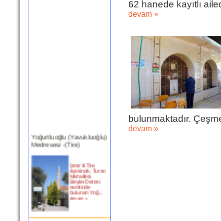
62 hanede kayıtlı ail
devam »
bulunmaktadır. Çeşme 
devam »
Yoğurtluoğlu (Yavukluoğlu)
Medresesi -(Tire)
İzmir ili Tire
ilçesinde, Turan
Mahallesi,
Beyler Deresi
semtinde
bulunan Yoğ...
devam »