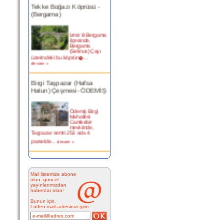
Tekke Boğazı Köprüsü -
(Bergama)
İzmir ili Bergama
ilçesinde,
Bergama
(Selinus) Çayı
üzerindeki bu köprün�...
devam »
Birgi Taşpazar (Hafsa
Hatun) Çeşmesi- ÖDEMİŞ
Ödemiş Birgi
Mahallesi
Camikebir
mevkiinde,
Taşpazar semti 253 ada 4
parselde...
devam »
Kitabesiz Çeşmeler 4-
ÇEŞME
Mail listemize abone
olun, güncel
Resimde
yayınlarımızdan
görülen çeşme
haberdar olun!
İnkilap Caddesi
üzerinde yer
Bunun için,
alan çarşı
Lütfen mail adresinizi girin.
bitiminde...
devam »