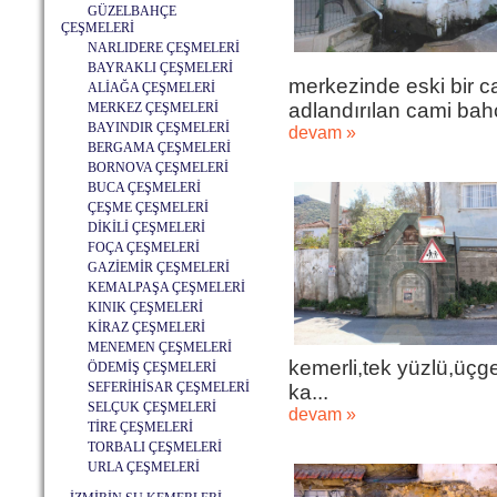
GÜZELBAHÇE
ÇEŞMELERİ
NARLIDERE ÇEŞMELERİ
BAYRAKLI ÇEŞMELERİ
merkezinde eski bir c
ALİAĞA ÇEŞMELERİ
adlandırılan cami bahç
MERKEZ ÇEŞMELERİ
BAYINDIR ÇEŞMELERİ
devam »
BERGAMA ÇEŞMELERİ
BORNOVA ÇEŞMELERİ
BUCA ÇEŞMELERİ
ÇEŞME ÇEŞMELERİ
DİKİLİ ÇEŞMELERİ
FOÇA ÇEŞMELERİ
GAZİEMİR ÇEŞMELERİ
KEMALPAŞA ÇEŞMELERİ
KINIK ÇEŞMELERİ
KİRAZ ÇEŞMELERİ
MENEMEN ÇEŞMELERİ
kemerli,tek yüzlü,üçge
ÖDEMİŞ ÇEŞMELERİ
SEFERİHİSAR ÇEŞMELERİ
ka...
SELÇUK ÇEŞMELERİ
devam »
TİRE ÇEŞMELERİ
TORBALI ÇEŞMELERİ
URLA ÇEŞMELERİ