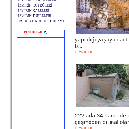
İZMİRİN SU KEMERLERİ
İZMİRİN KÖPRÜLERİ
İZMİRİN KALELERİ
İZMİRİN TÜRBELERİ
TARİH VE KÜLTÜR TURİZMİ
DUYURULAR
yapıldığı yaşayanlar 
b...
devam »
222 ada 34 parselde b
çeşmeden orijinal olara
devam »