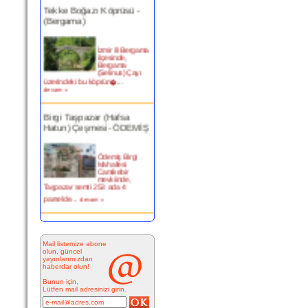
Tekke Boğazı Köprüsü -
(Bergama)
İzmir ili Bergama
ilçesinde,
Bergama
(Selinus) Çayı
üzerindeki bu köprün�...
devam »
Birgi Taşpazar (Hafsa
Hatun) Çeşmesi- ÖDEMİŞ
Ödemiş Birgi
Mahallesi
Camikebir
mevkiinde,
Taşpazar semti 253 ada 4
parselde...
devam »
Kitabesiz Çeşmeler 4-
ÇEŞME
Mail listemize abone
olun, güncel
Resimde
yayınlarımızdan
görülen çeşme
haberdar olun!
İnkilap Caddesi
üzerinde yer
Bunun için,
alan çarşı
Lütfen mail adresinizi girin.
bitiminde...
devam »