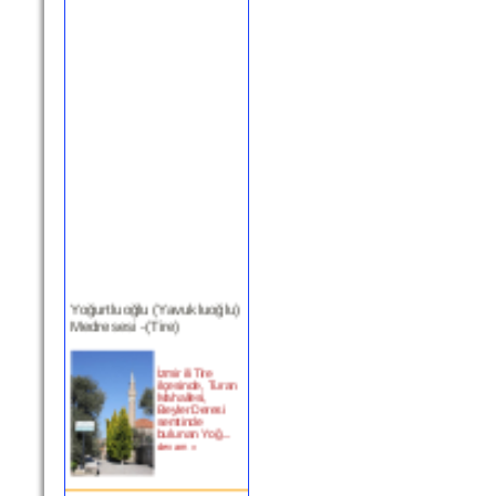
Yoğurtluoğlu (Yavukluoğlu)
Medresesi -(Tire)
İzmir ili Tire
ilçesinde, Turan
Mahallesi,
Beyler Deresi
semtinde
bulunan Yoğ...
devam »