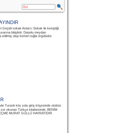
BAYINDIR
i Geçidi sokak Astarcı Sokak ile kesiştiği
arına bitişiktir. Depolu meydan
edilmiş olup kemeri tuğla örgülüdür.
IR
inde Turanlı köy yolu giriş köşesinde otobüs
 zor okunan Türkçe kitabesinde; BENİM
ÇME MURAT GÜLLÜ HAYRATIDIR.