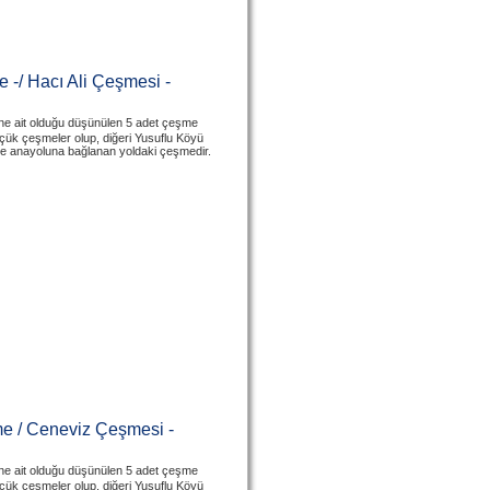
 -/ Hacı Ali Çeşmesi -
ne ait olduğu düşünülen 5 adet çeşme
çük çeşmeler olup, diğeri Yusuflu Köyü
ire anayoluna bağlanan yoldaki çeşmedir.
me / Ceneviz Çeşmesi -
ne ait olduğu düşünülen 5 adet çeşme
çük çeşmeler olup, diğeri Yusuflu Köyü