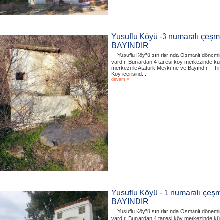
Yusuflu Köyü -3 numaralı çeşme
BAYINDIR
Yusuflu Köy‟ü sınırlarında Osmanlı dönemi
vardır. Bunlardan 4 tanesi köy merkezinde kü
merkezi ile Atatürk Mevki‟ne ve Bayındır – T
Köy içerisind...
devam »
Yusuflu Köyü - 1 numaralı çeş
BAYINDIR
Yusuflu Köy‟ü sınırlarında Osmanlı dönemi
vardır. Bunlardan 4 tanesi köy merkezinde kü