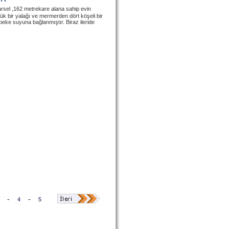
Parsel ,162 metrekare alana sahip evin
k bir yalağı ve mermerden dört köşeli bir
ke suyuna bağlanmıştır. Biraz ileride
-
-
4
5