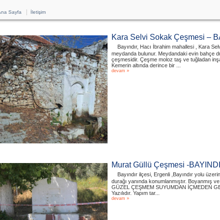
|
na Sayfa
İletişim
Kara Selvi Sokak Çeşmesi – 
Bayındır, Hacı İbrahim mahallesi , Kara Selv
meydanda bulunur. Meydandaki evin bahçe duv
çeşmesidir. Çeşme moloz taş ve tuğladan inşa 
Kemerin altında derince bir ...
devam »
Murat Güllü Çeşmesi -BAYIND
Bayındır ilçesi, Ergenli ,Bayındır yolu üzer
durağı yanında konumlanmıştır. Boyanmış ve
GÜZEL ÇEŞMEM SUYUMDAN İÇMEDEN GE
Yazılıdır. Yapım tar...
devam »