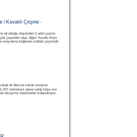
e / Kavaklı Çeşme -
ne ait olduğu düşünülen 5 adet çeşme
çük çeşmeler olup, diğeri Yusuflu Köyü
ire anayoluna bağlanan yoldaki çeşmedir.
n sokak ile Mescid sokak kesişme
tlı 207 metrekare alana sahip köşe eve
e devşirme malzemeler kullanılmıştır.
IR