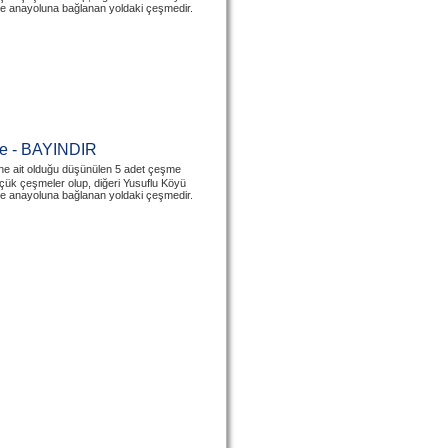
ire anayoluna bağlanan yoldaki çeşmedir.
me - BAYINDIR
ne ait olduğu düşünülen 5 adet çeşme
çük çeşmeler olup, diğeri Yusuflu Köyü
ire anayoluna bağlanan yoldaki çeşmedir.