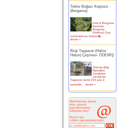
Tekke Boğazı Köprüsü -
(Bergama)
İzmir ili Bergama
ilçesinde,
Bergama
(Selinus) Çayı
üzerindeki bu köprün�...
devam »
Birgi Taşpazar (Hafsa
Hatun) Çeşmesi- ÖDEMİŞ
Ödemiş Birgi
Mahallesi
Camikebir
mevkiinde,
Taşpazar semti 253 ada 4
parselde...
devam »
Kitabesiz Çeşmeler 4-
ÇEŞME
Mail listemize abone
olun, güncel
yayınlarımızdan
Resimde
haberdar olun!
görülen çeşme
İnkilap Caddesi
Bunun için,
üzerinde yer
Lütfen mail adresinizi girin.
alan çarşı
bitiminde...
devam »