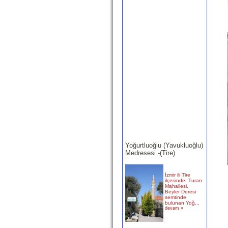
Yoğurtluoğlu (Yavukluoğlu)
Medresesi -(Tire)
İzmir ili Tire
ilçesinde, Turan
Mahallesi,
Beyler Deresi
semtinde
bulunan Yoğ...
devam »