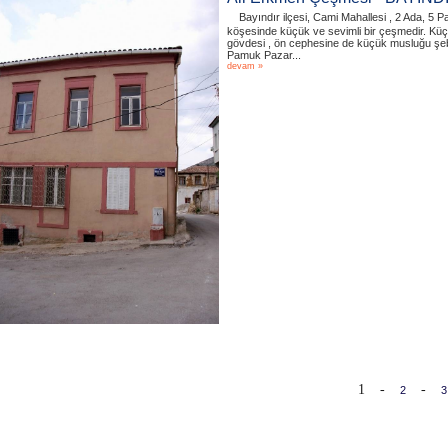
Bayındır ilçesi, Cami Mahallesi , 2 Ada, 5 
köşesinde küçük ve sevimli bir çeşmedir. Küçü
gövdesi , ön cephesine de küçük musluğu şebe
Pamuk Pazar...
devam »
1
-
-
2
3