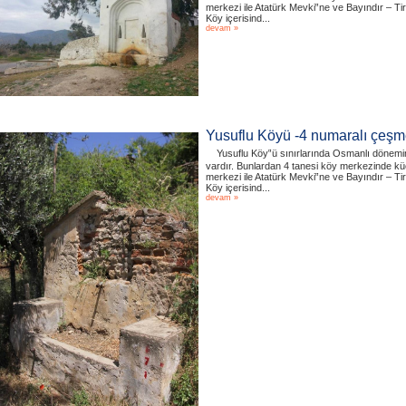
merkezi ile Atatürk Mevki‟ne ve Bayındır – T
Köy içerisind...
devam »
Yusuflu Köyü -4 numaralı çeş
Yusuflu Köy‟ü sınırlarında Osmanlı dönemi
vardır. Bunlardan 4 tanesi köy merkezinde kü
merkezi ile Atatürk Mevki‟ne ve Bayındır – T
Köy içerisind...
devam »