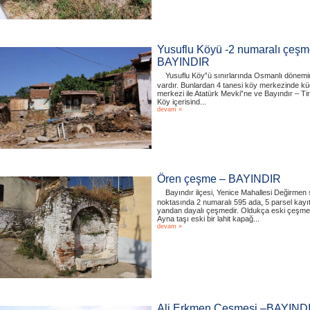
Yusuflu Köyü -2 numaralı çeşm
BAYINDIR
Yusuflu Köy‟ü sınırlarında Osmanlı dönemi
vardır. Bunlardan 4 tanesi köy merkezinde kü
merkezi ile Atatürk Mevki‟ne ve Bayındır – T
Köy içerisind...
devam »
Ören çeşme – BAYINDIR
Bayındır ilçesi, Yenice Mahallesi Değirme
noktasında 2 numaralı 595 ada, 5 parsel kayı
yandan dayalı çeşmedir. Oldukça eski çeşmed
Ayna taşı eski bir lahit kapağ...
devam »
Ali Erkmen Çeşmesi –BAYIND