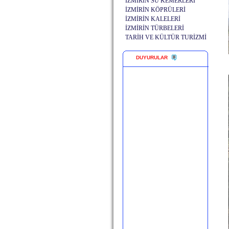
İZMİRİN SU KEMERLERİ
İZMİRİN KÖPRÜLERİ
İZMİRİN KALELERİ
İZMİRİN TÜRBELERİ
TARİH VE KÜLTÜR TURİZMİ
DUYURULAR