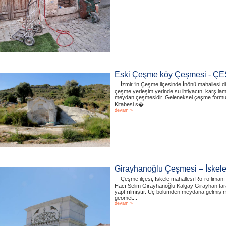
Eski Çeşme köy Çeşmesi - Ç
İzmir ‘in Çeşme ilçesinde İnönü mahallesi 
çeşme yerleşim yerinde su ihtiyacını karşıla
meydan çeşmesidir. Geleneksel çeşme formun
Kitabesi s�...
devam »
Girayhanoğlu Çeşmesi – İske
Çeşme ilçesi, İskele mahallesi Ro-ro limanı
Hacı Selim Girayhanoğlu Kalgay Girayhan taraf
yaptırılmıştır. Üç bölümden meydana gelmiş 
geomet...
devam »