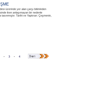
ÇEŞME
si üzerinde yer alan çarşı bitiminden
sinde iken anlaşımayan bir nedenle
a tasınmıştır. Tarihi ve Yaptıran: Çeşmenin,
-
-
3
4