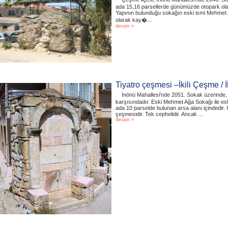
ada 15,16 parsellerde günümüzde otopark olarak
Yapının bulunduğu sokağın eski ismi Mehmet 
olarak kay�...
devam »
Tiyatro çeşmesi –İkili Çeşme 
İnönü Mahallesi'nde 2051. Sokak üzerinde, 
karşısındadır. Eski Mehmet Ağa Sokağı ile es
ada 10 parselde bulunan arsa alanı içindedir
çeşmesidir. Tek cephelidir. Ancak ...
devam »