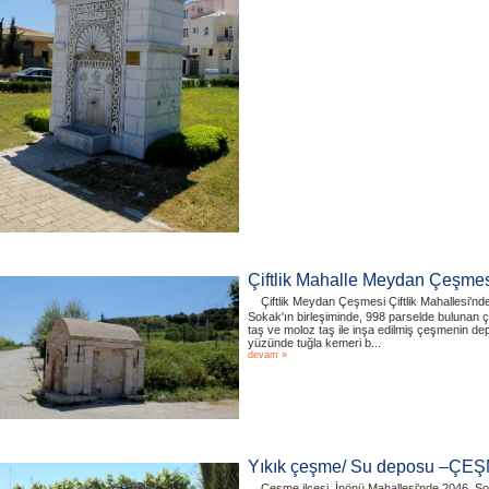
Çiftlik Mahalle Meydan Çeşm
Çiftlik Meydan Çeşmesi Çiftlik Mahallesi'nde
Sokak'ın birleşiminde, 998 parselde bulunan 
taş ve moloz taş ile inşa edilmiş çeşmenin de
yüzünde tuğla kemeri b...
devam »
Yıkık çeşme/ Su deposu –ÇE
Çeşme ilçesi, İnönü Mahallesi'nde 2046. Sok