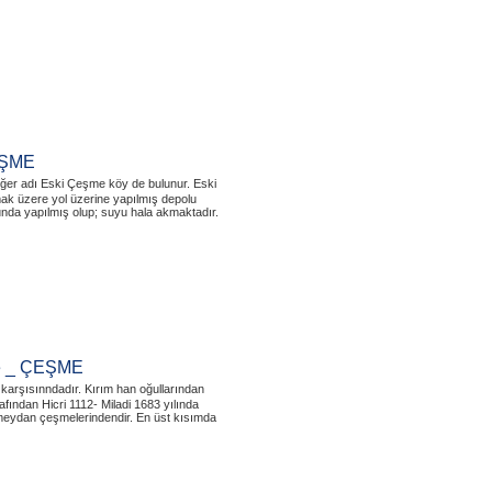
EŞME
diğer adı Eski Çeşme köy de bulunur. Eski
mak üzere yol üzerine yapılmış depolu
da yapılmış olup; suyu hala akmaktadır.
le _ ÇEŞME
 karşısınndadır. Kırım han oğullarından
ından Hicri 1112- Miladi 1683 yılında
meydan çeşmelerindendir. En üst kısımda