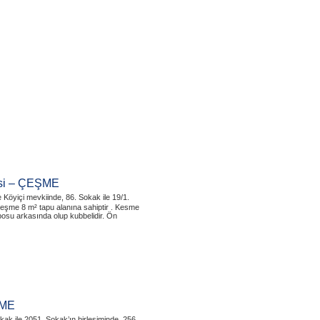
esi – ÇEŞME
 Köyiçi mevkiinde, 86. Sokak ile 19/1.
çeşme 8 m² tapu alanına sahiptir . Kesme
posu arkasında olup kubbelidir. Ön
ŞME
ak ile 2051. Sokak’ın birleşiminde, 256