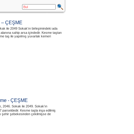
si – ÇEŞME
kak ile 2049 Sokak’ın birleşimindeki ada
alanına sahip arsa içindedir. Kesme taştan
sme taş ile yapılmış yuvarlak kemeri
eşme - ÇEŞME
e, 2046. Sokak ile 2049. Sokak’ın
7 parseldedir. Kesme taşla inşa edilmiş
ı şehir şebekesinden çekilmişse de