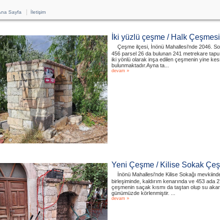
|
na Sayfa
İletişim
İki yüzlü çeşme / Halk Çeşme
Çeşme ilçesi, İnönü Mahallesi'nde 2046. So
456 parsel 26 da bulunan 241 metrekare tapu 
iki yönlü olarak inşa edilen çeşmenin yine ke
bulunmaktadır.Ayna ta...
devam »
Yeni Çeşme / Kilise Sokak Ç
İnönü Mahallesi'nde Kilise Sokağı mevkiind
birleşiminde, kaldırım kenarında ve 453 ada 2
çeşmenin saçak kısmı da taştan olup su akar
günümüzde körlenmiştir. ...
devam »