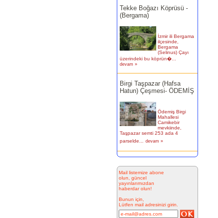
(Bergama)
İzmir ili Bergama
ilçesinde,
Bergama
(Selinus) Çayı
üzerindeki bu köprün�...
devam »
Birgi Taşpazar (Hafsa
Hatun) Çeşmesi- ÖDEMİŞ
Ödemiş Birgi
Mahallesi
Camikebir
mevkiinde,
Taşpazar semti 253 ada 4
parselde...
devam »
Kitabesiz Çeşmeler 4-
ÇEŞME
Mail listemize abone
olun, güncel
Resimde
yayınlarımızdan
görülen çeşme
haberdar olun!
İnkilap Caddesi
üzerinde yer
Bunun için,
alan çarşı
Lütfen mail adresinizi girin.
bitiminde...
devam »