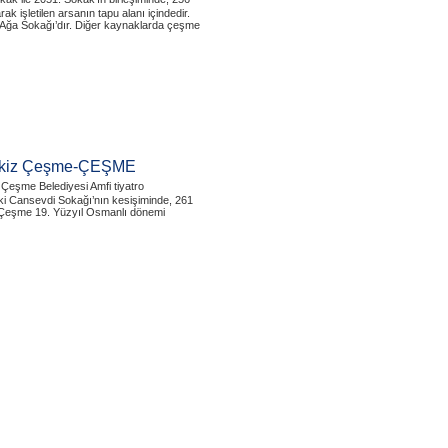
 işletilen arsanın tapu alanı içindedir.
Ağa Sokağı’dır. Diğer kaynaklarda çeşme
/ İkiz Çeşme-ÇEŞME
Çeşme Belediyesi Amfi tiyatro
ki Cansevdi Sokağı’nın kesişiminde, 261
. Çeşme 19. Yüzyıl Osmanlı dönemi