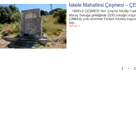
İskele Mahallesi Çeşmesi – 
İSKELE ÇEŞMESİ Yeri: Çeşme İnkılâp Cadde
Maraş Sokağa girildiğinde 2035 sokağın köşe
Çiftlikköy yolu üzerinde Feribot İskelesi kaşın
taşı...
devam »
1
-
2