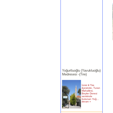
Yoğurtluoğlu (Yavukluoğlu)
Medresesi -(Tire)
İzmir ili Tire
ilçesinde, Turan
Mahallesi,
Beyler Deresi
semtinde
bulunan Yoğ...
devam »
Tekke Boğazı Köprüsü -