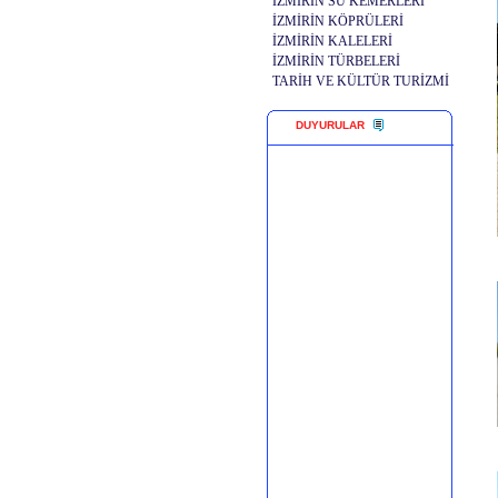
İZMİRİN SU KEMERLERİ
İZMİRİN KÖPRÜLERİ
İZMİRİN KALELERİ
İZMİRİN TÜRBELERİ
TARİH VE KÜLTÜR TURİZMİ
DUYURULAR